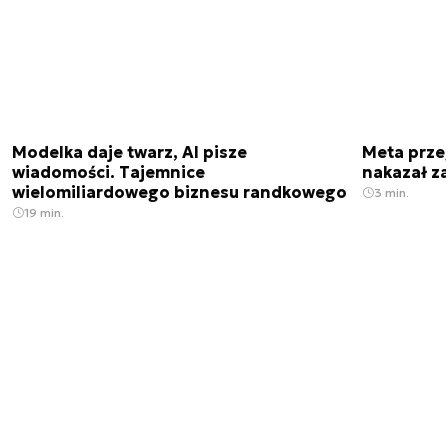
Modelka daje twarz, AI pisze
Meta prze
wiadomości. Tajemnice
nakazał z
wielomiliardowego biznesu randkowego
3 min.
19 min.