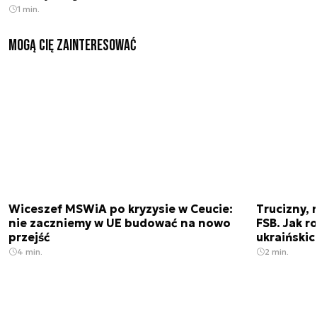
1 min.
Mogą Cię zainteresować
Wiceszef MSWiA po kryzysie w Ceucie:
Trucizny, 
nie zaczniemy w UE budować na nowo
FSB. Jak r
przejść
ukraiński
4 min.
2 min.