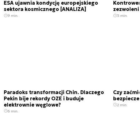
ESA ujawnia kondycję europejskiego
Kontrowers
sektora kosmicznego [ANALIZA]
zezwoleni
9 min.
3 min.
Paradoks transformacji Chin. Dlaczego
Czy zaćmi
Pekin bije rekordy OZE i buduje
bezpiecze
elektrownie węglowe?
2 min.
6 min.