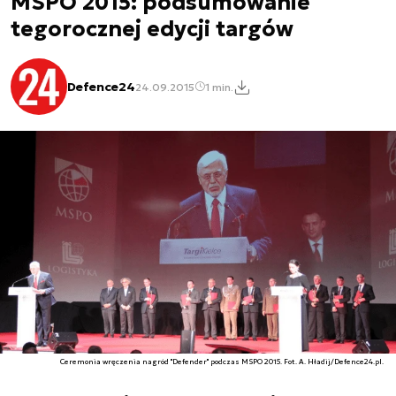
MSPO 2015: podsumowanie
tegorocznej edycji targów
Defence24
24.09.2015
1 min.
Ceremonia wręczenia nagród "Defender" podczas MSPO 2015. Fot. A. Hładij/Defence24.pl.