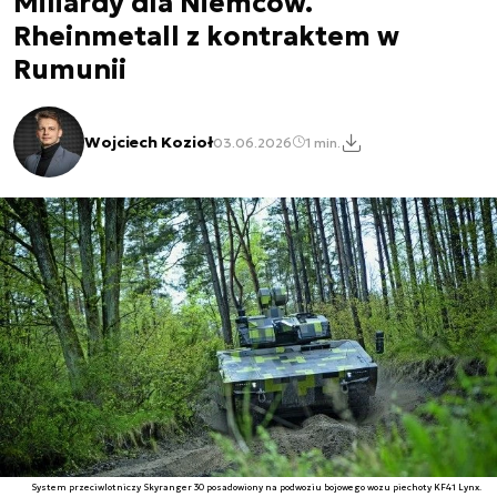
Miliardy dla Niemców.
Rheinmetall z kontraktem w
Rumunii
Wojciech Kozioł
03.06.2026
1 min.
System przeciwlotniczy Skyranger 30 posadowiony na podwoziu bojowego wozu piechoty KF41 Lynx.