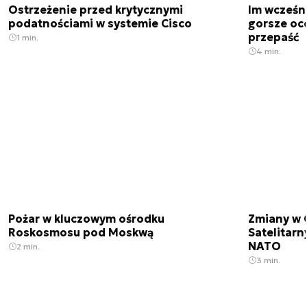
Ostrzeżenie przed krytycznymi
Im wcześni
podatnościami w systemie Cisco
gorsze oc
przepaść
1 min.
4 min.
Pożar w kluczowym ośrodku
Zmiany w 
Roskosmosu pod Moskwą
Satelitar
NATO
2 min.
3 min.