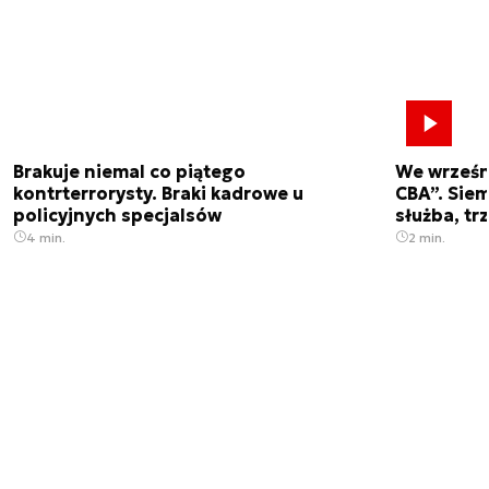
Brakuje niemal co piątego
We wrześn
kontrterrorysty. Braki kadrowe u
CBA”. Siem
policyjnych specjalsów
służba, tr
4 min.
2 min.