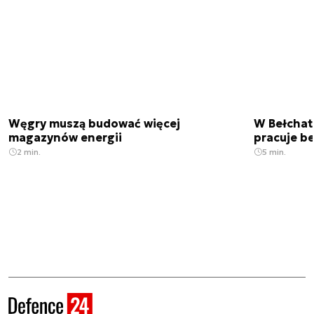
Węgry muszą budować więcej
W Bełchato
magazynów energii
pracuje b
2 min.
5 min.