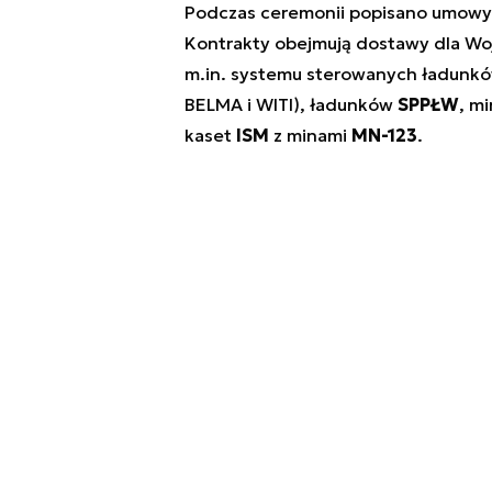
Podczas ceremonii popisano umowy o 
Kontrakty obejmują dostawy dla Wo
m.in. systemu sterowanych ładunk
BELMA i WITI), ładunków
SPPŁW
, m
kaset
ISM
z minami
MN-123
.