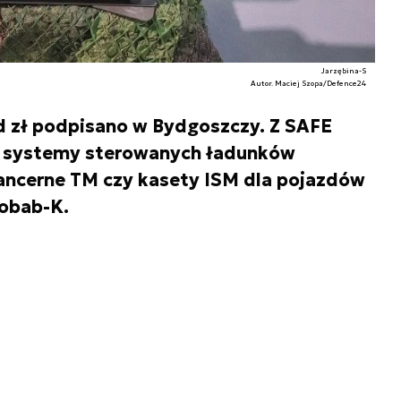
Jarzębina-S
Autor. Maciej Szopa/Defence24
 zł podpisano w Bydgoszczy. Z SAFE
. systemy sterowanych ładunków
ancerne TM czy kasety ISM dla pojazdów
obab-K.