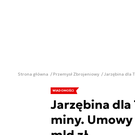
Strona główna
Przemysł Zbrojeniowy
Jarzębina dla 
WIADOMOŚCI
Jarzębina dla
miny. Umowy 
mld zł