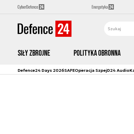
Siły zbrojne
Polityka obronna
Defence24 Days 2026
SAFE
Operacja Szpej
D24 Audio
K