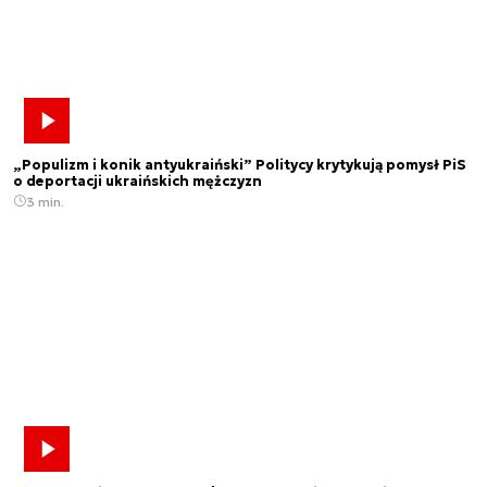
„Populizm i konik antyukraiński” Politycy krytykują pomysł PiS
o deportacji ukraińskich mężczyzn
3 min.