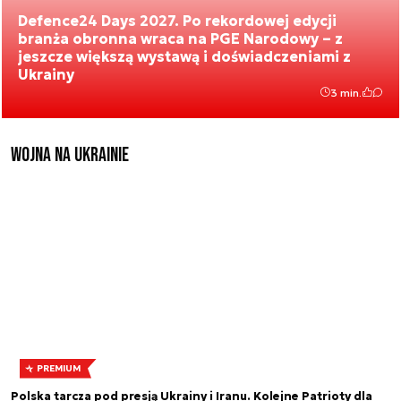
Defence24 Days 2027. Po rekordowej edycji
branża obronna wraca na PGE Narodowy – z
jeszcze większą wystawą i doświadczeniami z
Ukrainy
3 min.
Wojna na Ukrainie
PREMIUM
Polska tarcza pod presją Ukrainy i Iranu. Kolejne Patrioty dla