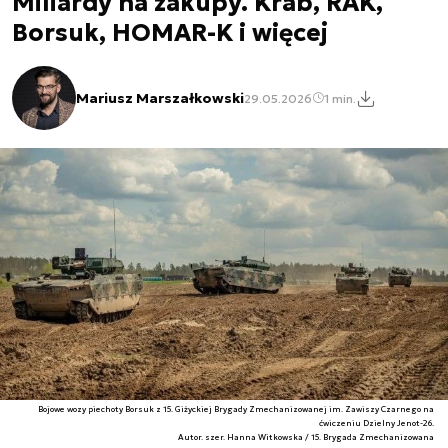
Miliardy na zakupy. Krab, RAK,
Borsuk, HOMAR-K i więcej
Mariusz Marszałkowski
29.05.2026
1 min.
Bojowe wozy piechoty Borsuk z 15. Giżyckiej Brygady Zmechanizowanej im. Zawiszy Czarnego na
ćwiczeniu Dzielny Jenot-26.
Autor. szer. Hanna Witkowska / 15. Brygada Zmechanizowana