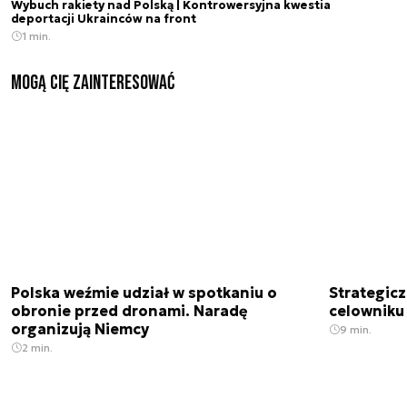
Wybuch rakiety nad Polską | Kontrowersyjna kwestia
deportacji Ukrainców na front
1 min.
Mogą Cię zainteresować
Polska weźmie udział w spotkaniu o
Strategic
obronie przed dronami. Naradę
celowniku 
organizują Niemcy
9 min.
2 min.