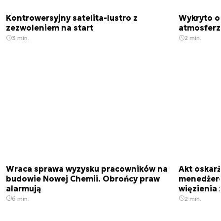
Kontrowersyjny satelita-lustro z
Wykryto o
zezwoleniem na start
atmosfer
3 min.
2 min.
Wraca sprawa wyzysku pracowników na
Akt oskar
budowie Nowej Chemii. Obrońcy praw
menedżero
alarmują
więzienia z
6 min.
2 min.