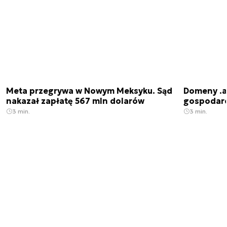
Meta przegrywa w Nowym Meksyku. Sąd
Domeny .ai
nakazał zapłatę 567 mln dolarów
gospodarek
3 min.
3 min.