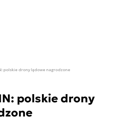
: polskie drony lądowe nagrodzone
N: polskie drony
dzone