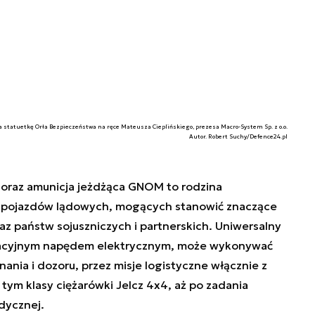
statuetkę Orła Bezpieczeństwa na ręce Mateusza Cieplińskiego, prezesa Macro-System Sp. z o.o.
Autor. Robert Suchy/Defence24.pl
oraz amunicja jeżdżąca GNOM to rodzina
pojazdów lądowych, mogących stanowić znaczące
az państw sojuszniczych i partnerskich. Uniwersalny
wacyjnym napędem elektrycznym, może wykonywać
ania i dozoru, przez misje logistyczne włącznie z
ym klasy ciężarówki Jelcz 4x4, aż po zadania
dycznej.