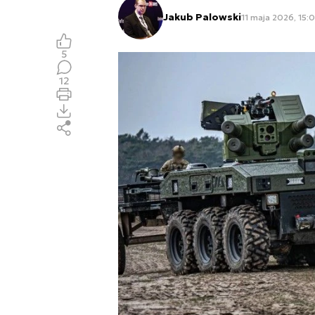
Jakub Palowski
11 maja 2026, 15:
5
12