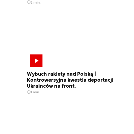
2 min.
Wybuch rakiety nad Polską |
Kontrowersyjna kwestia deportacji
Ukrainców na front.
1 min.