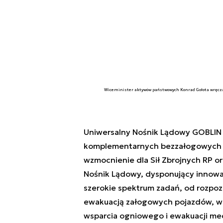
Wiceminister aktywów państwowych Konrad Gołota wręcza 
Uniwersalny Nośnik Lądowy GOBLIN 
komplementarnych bezzałogowych 
wzmocnienie dla Sił Zbrojnych RP or
Nośnik Lądowy, dysponujący inno
szerokie spektrum zadań, od rozpozn
ewakuacją załogowych pojazdów, w t
wsparcia ogniowego i ewakuacji me