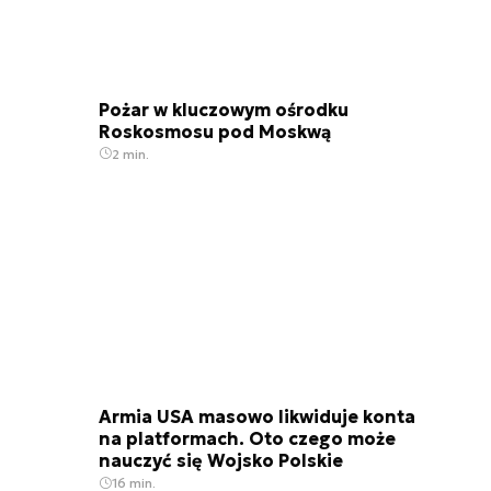
Pożar w kluczowym ośrodku
Roskosmosu pod Moskwą
2 min.
Armia USA masowo likwiduje konta
na platformach. Oto czego może
nauczyć się Wojsko Polskie
16 min.