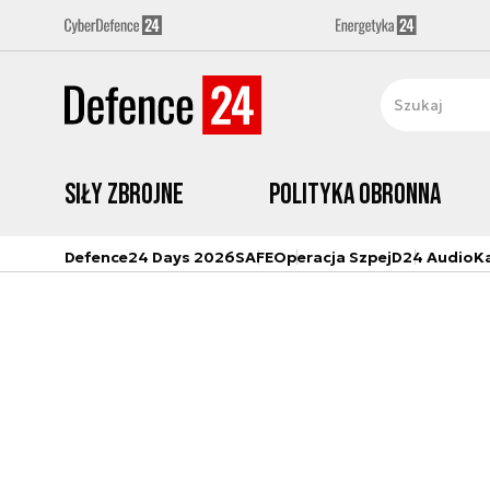
Siły zbrojne
Polityka obronna
Defence24 Days 2026
SAFE
Operacja Szpej
D24 Audio
K