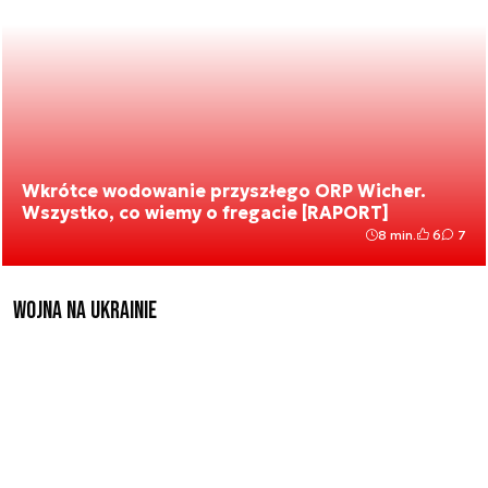
Wkrótce wodowanie przyszłego ORP Wicher.
Wszystko, co wiemy o fregacie [RAPORT]
8 min.
6
7
Wojna na Ukrainie