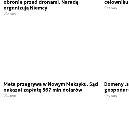
obronie przed dronami. Naradę
celowniku 
organizują Niemcy
9 min.
2 min.
Meta przegrywa w Nowym Meksyku. Sąd
Domeny .ai
nakazał zapłatę 567 mln dolarów
gospodarek
3 min.
3 min.