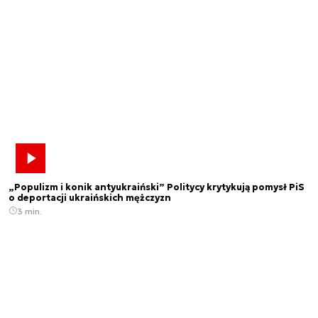
„Populizm i konik antyukraiński” Politycy krytykują pomysł PiS
o deportacji ukraińskich mężczyzn
3 min.