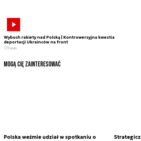
Wybuch rakiety nad Polską | Kontrowersyjna kwestia
deportacji Ukrainców na front
1 min.
Mogą Cię zainteresować
Polska weźmie udział w spotkaniu o
Strategic