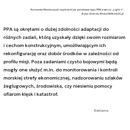
Raimondo Montecuccoli reprezentuje patrolowce typu PPA w wersji „Light +”.
Autor. Andrzej Nitka/Defence24.pl
PPA są okrętami o dużej zdolności adaptacji do
różnych zadań, którą uzyskały dzięki swoim rozmiarom
i cechom konstrukcyjnym, umożliwiającym ich
rekonfigurację oraz dobór środków w zależności od
profilu misji. Poza zadaniami czysto bojowymi będą
mogły one służyć m.in. do monitorowania i kontroli
morskiej strefy ekonomicznej, nadzorowaniu szlaków
żeglugowych, środowiska, czy niesieniu pomocy
ofiarom klęsk i katastrof.
Reklama