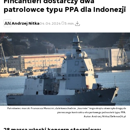
Fincantieri dostarczy dwa
patrolowce typu PPA dla Indonezji
AN
Andrzej Nitka
04.04.2024
3 min.
Patrolowiec morski Francesco Morosini, dalekowschodnie „tournée” tego okrętu otworzyło drogę do
pierwszego kontraktu eksportowego jednostek typu PPA.
Autor. Andrzej Nitka/Defence24.pl
28 marca włoski koncern stoczniowy