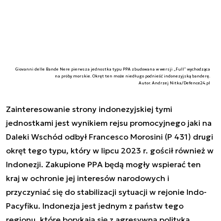
Giovanni delle Bande Nere pierwsza jednostka typu PPA zbudowana w wersji „Full” wychodząca
na próby morskie. Okręt ten może niedługo podnieść indonezyjską banderę.
Autor. Andrzej Nitka/Defence24.pl
Zainteresowanie strony indonezyjskiej tymi
jednostkami jest wynikiem rejsu promocyjnego jaki na
Daleki Wschód odbył Francesco Morosini (P 431) drugi
okręt tego typu, który w lipcu 2023 r. gościł również w
Indonezji. Zakupione PPA będą mogły wspierać ten
kraj w ochronie jej interesów narodowych i
przyczyniać się do stabilizacji sytuacji w rejonie Indo-
Pacyfiku. Indonezja jest jednym z państw tego
regionu, które borykają się z agresywną polityką