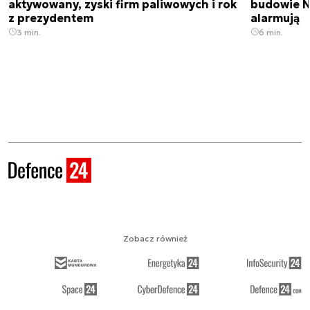
aktywowany, zyski firm paliwowych i rok
budowie N
z prezydentem
alarmują
3 min.
6 min.
Zobacz również