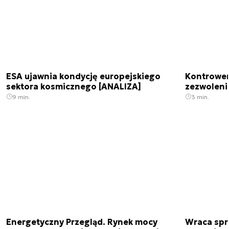
ESA ujawnia kondycję europejskiego
Kontrowers
sektora kosmicznego [ANALIZA]
zezwoleni
9 min.
3 min.
Energetyczny Przegląd. Rynek mocy
Wraca spr