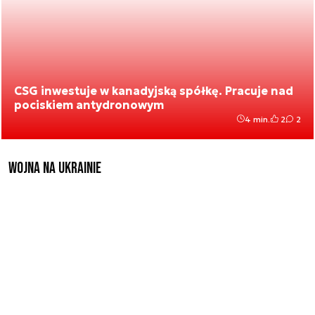
CSG inwestuje w kanadyjską spółkę. Pracuje nad
pociskiem antydronowym
4 min.
2
2
Wojna na Ukrainie