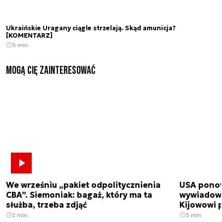
Ukraińskie Uragany ciągle strzelają. Skąd amunicja?
[KOMENTARZ]
3 min.
Mogą Cię zainteresować
We wrześniu „pakiet odpolitycznienia
USA ponow
CBA”. Siemoniak: bagaż, który ma ta
wywiadowc
służba, trzeba zdjąć
Kijowowi 
2 min.
3 min.