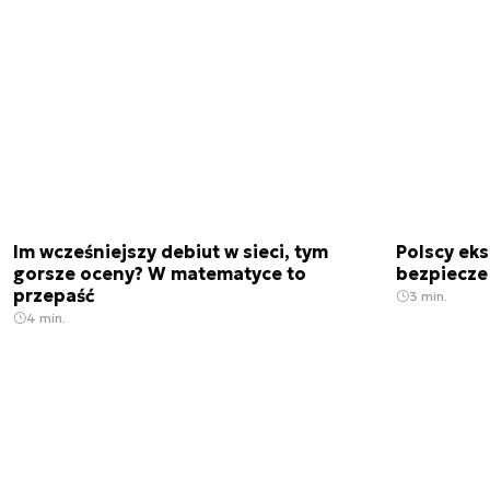
Im wcześniejszy debiut w sieci, tym
Polscy ek
gorsze oceny? W matematyce to
bezpiecze
przepaść
3 min.
4 min.