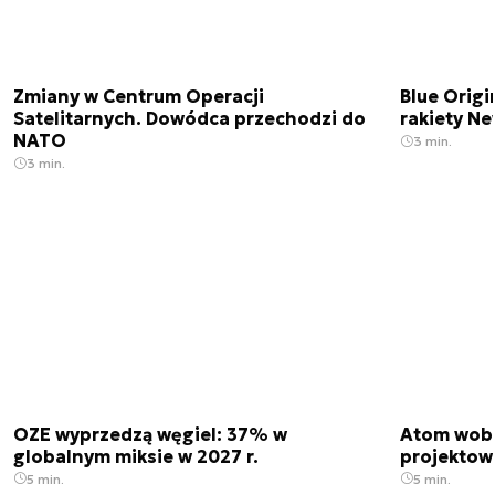
Zmiany w Centrum Operacji
Blue Origi
Satelitarnych. Dowódca przechodzi do
rakiety N
NATO
3 min.
3 min.
OZE wyprzedzą węgiel: 37% w
Atom wobe
globalnym miksie w 2027 r.
projektow
5 min.
5 min.