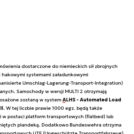
ówienia dostarczone do niemieckich sił zbrojnych
 z hakowymi systemami załadunkowymi
anisierte Umschlag-Lagerung-Transport-Integration)
anych. Samochody w wersji MULTI 2 otrzymają
posażone zostaną w system
ALHS - Automated Load
ll
. W tej liczbie prawie 1000 egz. będą także
 postaci platform transportowych (flatbed) lub
niętych plandeką. Dodatkowo Bundeswehra otrzyma
ansportowych UTF (Ungeschützte Transportfahrzeug)