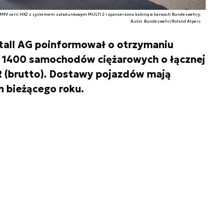
MMV serii HX2 z systemem załadunkowym MULTI 2 i opancerzona kabiną w barwach Bundeswehry.
Autor. Bundeswehr/Roland Alpers
tall AG poinformował o otrzymaniu
 1400 samochodów ciężarowych o łącznej
R (brutto). Dostawy pojazdów mają
 bieżącego roku.