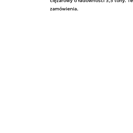
ciężarowy o ładowności 3,5 tony. T
zamówienia.