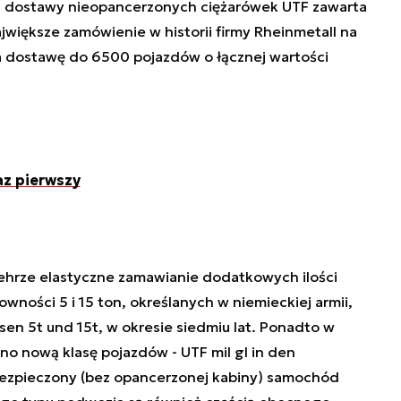
 dostawy nieopancerzonych ciężarówek UTF zawarta
największe zamówienie w historii firmy Rheinmetall na
a dostawę do 6500 pojazdów o łącznej wartości
az pierwszy
rze elastyczne zamawianie dodatkowych ilości
ności 5 i 15 ton, określanych w niemieckiej armii,
sen 5t und 15t, w okresie siedmiu lat. Ponadto w
nową klasę pojazdów - UTF mil gl in den
abezpieczony (bez opancerzonej kabiny) samochód