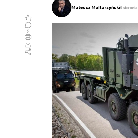
Mateusz Multarzyński
5 sierpni
9