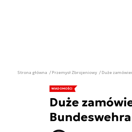
Strona główna
Przemysł Zbrojeniowy
Duże zamówien
WIADOMOŚCI
Duże zamówien
Bundeswehra 