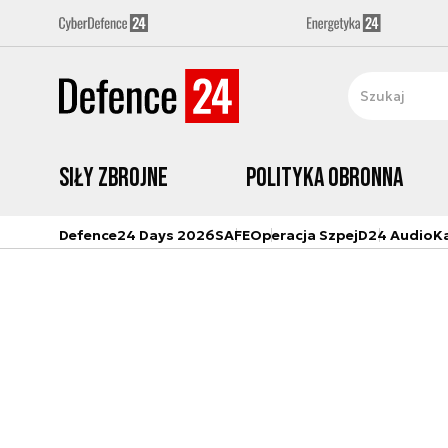
Siły zbrojne
Polityka obronna
Defence24 Days 2026
SAFE
Operacja Szpej
D24 Audio
K