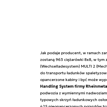
Jak podaje producent, w ramach zam
zostaną 963 ciężarówki 8x8, w tym
(Wechselladesystem) MULTI 2 (Mech
do transportu ładunków spaletyzow
opancerzone kabiny i być może wy
Handling System firmy Rheinmeta
podwozia z wymiennymi nadwoziami w
typowych skrzyń ładunkowych osło
425 nieopancerzonych pojazdów tr