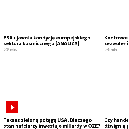
ESA ujawnia kondycję europejskiego
Kontrowers
sektora kosmicznego [ANALIZA]
zezwoleni
9 min.
3 min.
Teksas zieloną potęgą USA. Dlaczego
Czy hande
stan nafciarzy inwestuje miliardy w OZE?
dźwignią g