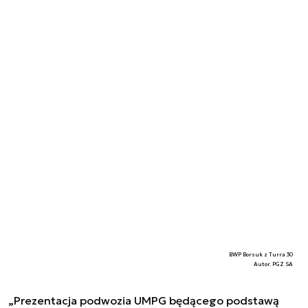
BWP Borsuk z Turra 30
Autor. PGZ SA
„Prezentacja podwozia UMPG będącego podstawą