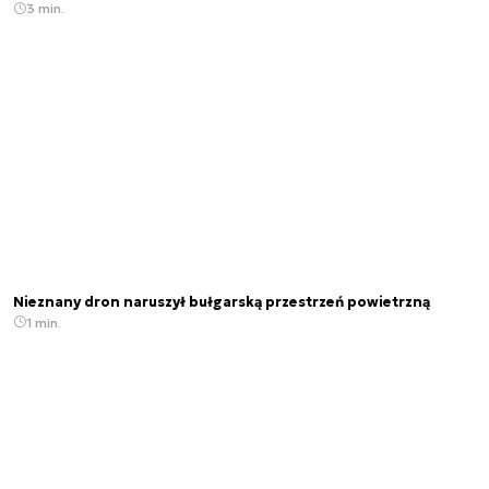
3 min.
Nieznany dron naruszył bułgarską przestrzeń powietrzną
1 min.