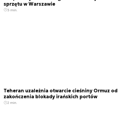
sprzętu w Warszawie
3 min.
Teheran uzależnia otwarcie cieśniny Ormuz od
zakończenia blokady irańskich portów
2 min.