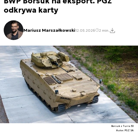
BWP Borsuk na eksport. PGZ
odkrywa karty
Mariusz Marszałkowski
12.05.2026
2 min.
Borsuk z Turra 30
Autor. PGZ SA