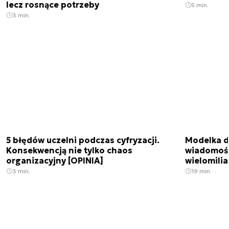
lecz rosnące potrzeby
5 min.
3 min.
5 błędów uczelni podczas cyfryzacji.
Modelka da
Konsekwencją nie tylko chaos
wiadomośc
organizacyjny [OPINIA]
wielomili
3 min.
19 min.