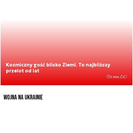
Kosmiczny gość blisko Ziemi. To najbliższy
przelot od lat
2 min.
Wojna na Ukrainie