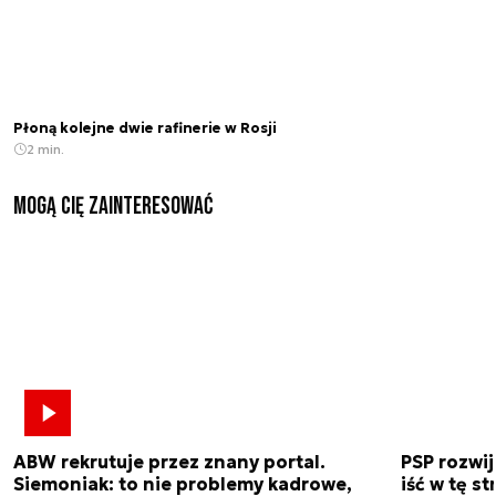
Płoną kolejne dwie rafinerie w Rosji
2 min.
Mogą Cię zainteresować
ABW rekrutuje przez znany portal.
PSP rozwi
Siemoniak: to nie problemy kadrowe,
iść w tę s