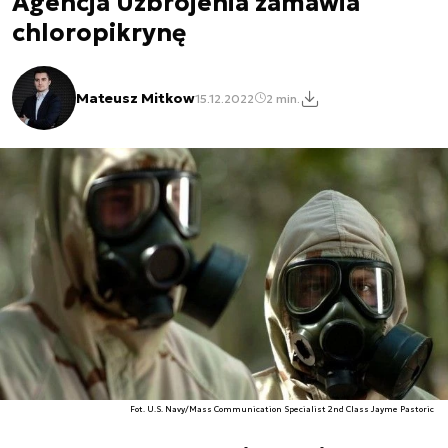
Agencja Uzbrojenia zamawia
chloropikrynę
Mateusz Mitkow
15.12.2022
2 min.
Fot. U.S. Navy/Mass Communication Specialist 2nd Class Jayme Pastoric