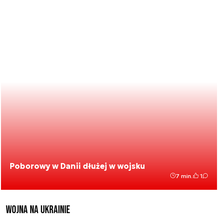
Poborowy w Danii dłużej w wojsku
7 min.
1
Wojna na Ukrainie