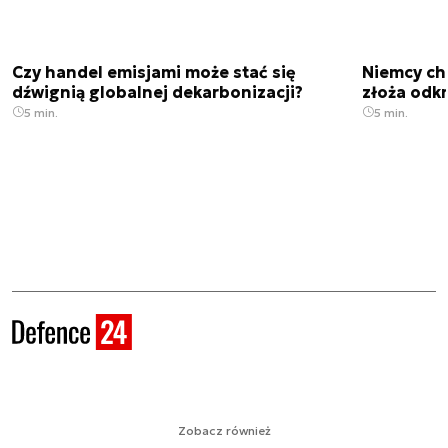
Czy handel emisjami może stać się
Niemcy ch
dźwignią globalnej dekarbonizacji?
złoża odk
5 min.
5 min.
Zobacz również