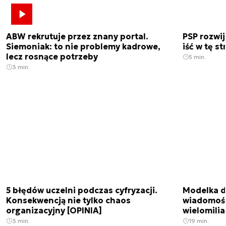
ABW rekrutuje przez znany portal.
PSP rozwi
Siemoniak: to nie problemy kadrowe,
iść w tę s
lecz rosnące potrzeby
5 min.
3 min.
5 błędów uczelni podczas cyfryzacji.
Modelka da
Konsekwencją nie tylko chaos
wiadomośc
organizacyjny [OPINIA]
wielomili
3 min.
19 min.