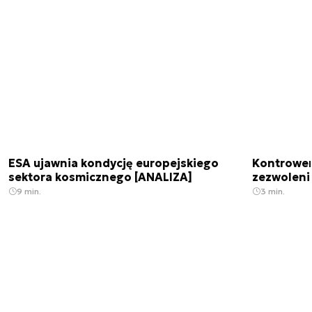
ESA ujawnia kondycję europejskiego
Kontrowers
sektora kosmicznego [ANALIZA]
zezwoleni
9 min.
3 min.