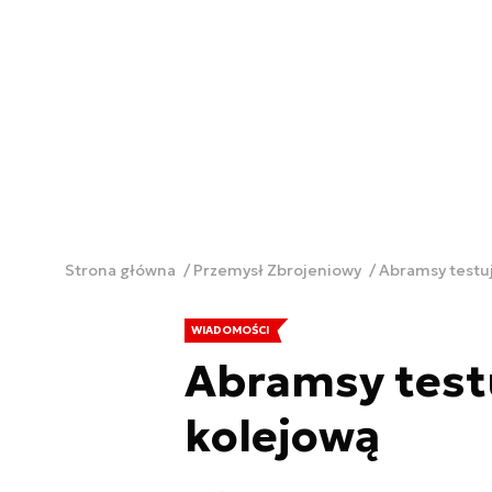
Strona główna
Przemysł Zbrojeniowy
Abramsy testu
WIADOMOŚCI
Abramsy test
kolejową