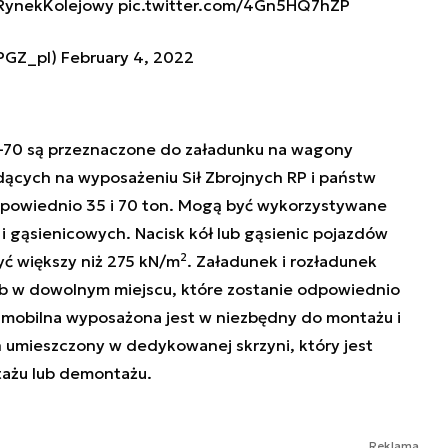
ynekKolejowy
pic.twitter.com/4Gn5HQ7hZP
@PGZ_pl)
February 4, 2022
-70 są przeznaczone do załadunku na wagony
dących na wyposażeniu Sił Zbrojnych RP i państw
dpowiednio 35 i 70 ton. Mogą być wykorzystywane
i gąsienicowych. Nacisk kół lub gąsienic pojazdów
2
ć większy niż 275 kN/m
. Załadunek i rozładunek
ub w dowolnym miejscu, które zostanie odpowiednio
mobilna wyposażona jest w niezbędny do montażu i
 umieszczony w dedykowanej skrzyni, który jest
ażu lub demontażu.
Reklama