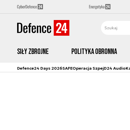
Siły zbrojne
Polityka obronna
Defence24 Days 2026
SAFE
Operacja Szpej
D24 Audio
K