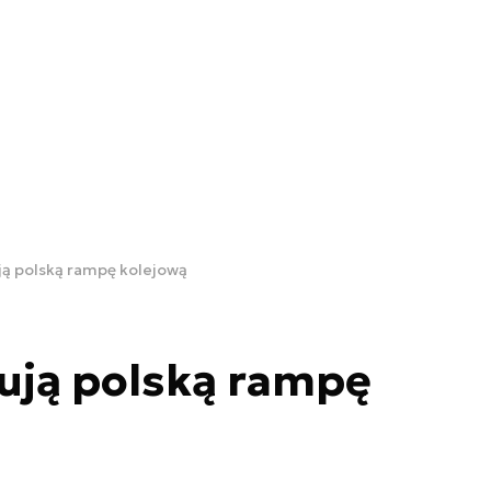
ją polską rampę kolejową
ują polską rampę