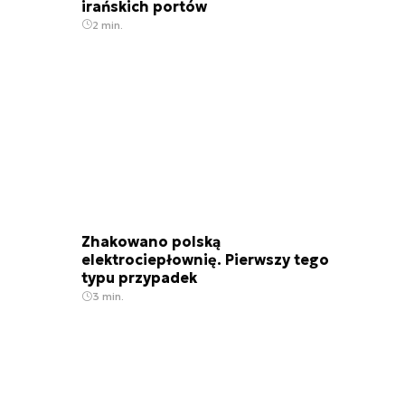
irańskich portów
2 min.
Zhakowano polską
elektrociepłownię. Pierwszy tego
typu przypadek
3 min.