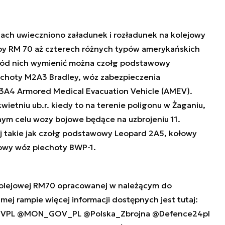
ach uwieczniono załadunek i rozładunek na kolejowy
y RM 70 aż czterech różnych typów amerykańskich
ród nich wymienić można czołg podstawowy
choty M2A3 Bradley, wóz zabezpieczenia
3A4 Armored Medical Evacuation Vehicle (AMEV).
wietniu ub.r. kiedy to na terenie poligonu w Żaganiu,
ym celu wozy bojowe będące na uzbrojeniu 11.
ej takie jak czołg podstawowy Leopard 2A5, kołowy
owy wóz piechoty BWP-1.
 kolejowej RM70 opracowanej w należącym do
amej rampie więcej informacji dostępnych jest tutaj:
VPL
@MON_GOV_PL
@Polska_Zbrojna
@Defence24pl