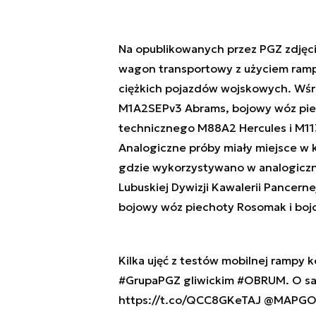
Na opublikowanych przez PGZ zdjęci
wagon transportowy z użyciem ramp
ciężkich pojazdów wojskowych. Wś
M1A2SEPv3 Abrams, bojowy wóz pie
technicznego M88A2 Hercules i M11
Analogiczne próby miały miejsce w k
gdzie wykorzystywano w analogiczn
Lubuskiej Dywizji Kawalerii Pancern
bojowy wóz piechoty Rosomak i boj
Kilka ujęć z testów mobilnej rampy
#GrupaPGZ
gliwickim
#OBRUM
. O s
https://t.co/QCC8GKeTAJ
@MAPGO