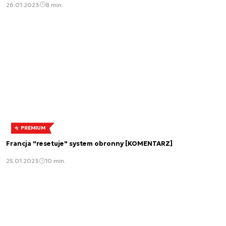
26.01.2023
8 min.
PREMIUM
Francja "resetuje" system obronny [KOMENTARZ]
25.01.2023
10 min.