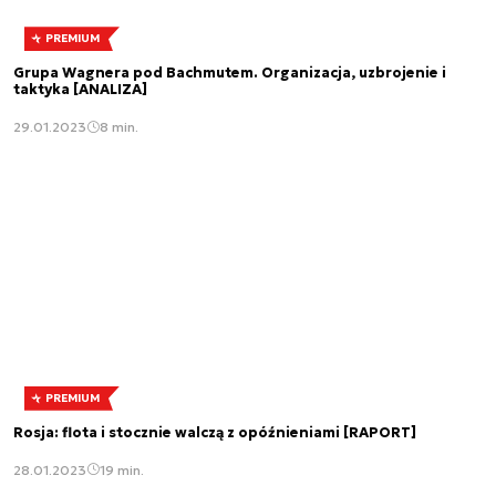
PREMIUM
Grupa Wagnera pod Bachmutem. Organizacja, uzbrojenie i
taktyka [ANALIZA]
29.01.2023
8 min.
PREMIUM
Rosja: flota i stocznie walczą z opóźnieniami [RAPORT]
28.01.2023
19 min.