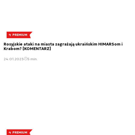
PREMIUM
Rosyjskie ataki na miasta zagrażają ukraińskim HIMARSom i
Krabom? [KOMENTARZ]
24.01.2023
5 min.
PREMIUM