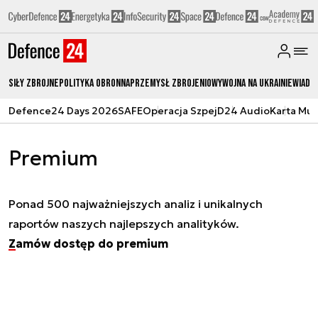
Siły zbrojne
Polityka obronna
Przemysł Zbrojeniowy
Wojna na Ukrainie
Wiado
Defence24 Days 2026
SAFE
Operacja Szpej
D24 Audio
Karta Mu
Premium
Ponad 500 najważniejszych analiz i unikalnych
raportów naszych najlepszych analityków.
Zamów dostęp do premium