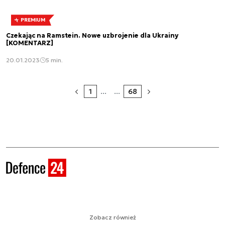
PREMIUM
Czekając na Ramstein. Nowe uzbrojenie dla Ukrainy
[KOMENTARZ]
20.01.2023
5 min.
1
...
...
68
Zobacz również