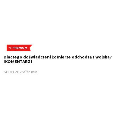
PREMIUM
Dlaczego doświadczeni żołnierze odchodzą z wojska?
[KOMENTARZ]
30.01.2023
7 min.