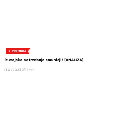
PREMIUM
Ile wojsko potrzebuje amunicji? [ANALIZA]
21.01.2023
11 min.