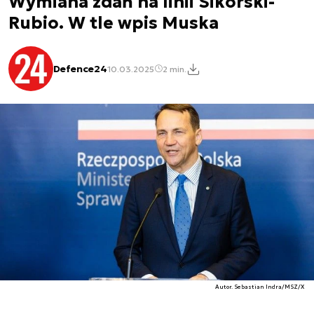
Wymiana zdań na linii Sikorski-
Rubio. W tle wpis Muska
Defence24
10.03.2025
2 min.
Autor. Sebastian Indra/MSZ/X