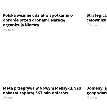
Polska weźmie udział w spotkaniu o
Strategic
obronie przed dronami. Naradę
celowniku 
organizują Niemcy
9 min.
2 min.
Meta przegrywa w Nowym Meksyku. Sąd
Domeny .ai
nakazał zapłatę 567 mln dolarów
gospodarek
3 min.
3 min.