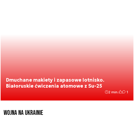
Dmuchane makiety i zapasowe lotnisko.
Białoruskie ćwiczenia atomowe z Su-25
2 min.
1
Wojna na Ukrainie