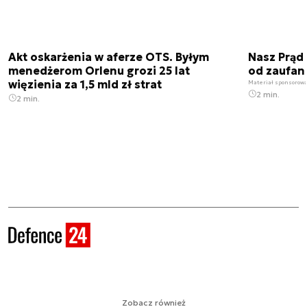
Akt oskarżenia w aferze OTS. Byłym
Nasz Prąd
menedżerom Orlenu grozi 25 lat
od zaufan
więzienia za 1,5 mld zł strat
Materiał sponsorow
2 min.
2 min.
Zobacz również