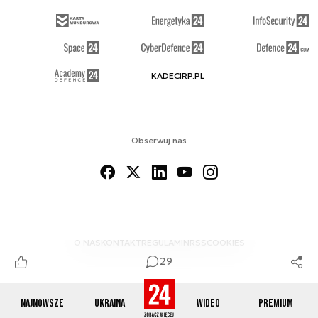
KADECIRP.PL
Obserwuj nas
O NAS
KONTAKT
REGULAMIN
RSS
COOKIES
29
Najnowsze
Ukraina
Wideo
Premium
© 2012-2026 DEFENCE24