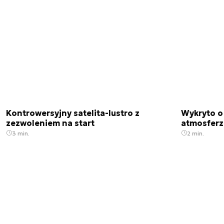
Kontrowersyjny satelita-lustro z
Wykryto o
zezwoleniem na start
atmosfer
3 min.
2 min.