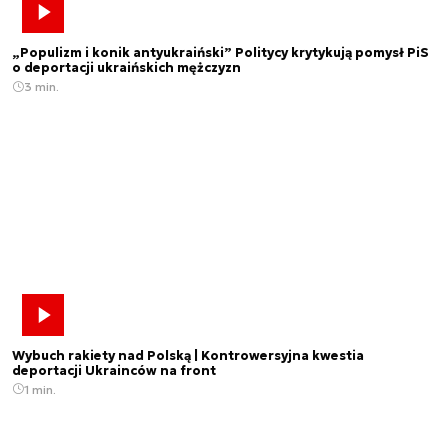
„Populizm i konik antyukraiński” Politycy krytykują pomysł PiS
o deportacji ukraińskich mężczyzn
3 min.
Wybuch rakiety nad Polską | Kontrowersyjna kwestia
deportacji Ukrainców na front
1 min.