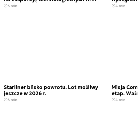
3 min.
4 min.
Starliner blisko powrotu. Lot możliwy
Misja Come
jeszcze w 2026 r.
etap. Waż
3 min.
4 min.