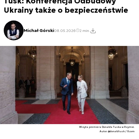
Tusk: Konferencja Odbudowy
Ukrainy także o bezpieczeństwie
Michał Górski
08.05.2026
2 min.
Wizyta premiera Donalda Tuska w Rzymie.
Autor. @donaldtusk / X.com