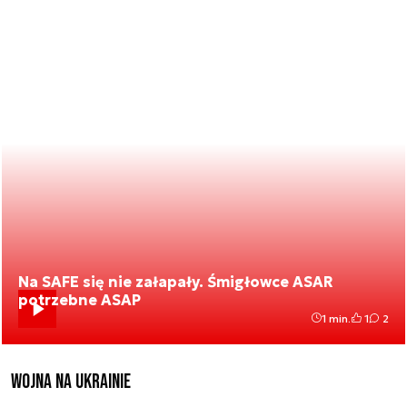
Na SAFE się nie załapały. Śmigłowce ASAR
potrzebne ASAP
1 min.
1
2
Wojna na Ukrainie