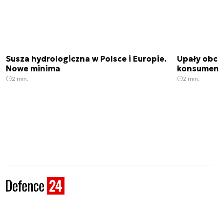
Susza hydrologiczna w Polsce i Europie.
Upały obci
Nowe minima
konsumenc
2 min.
2 min.