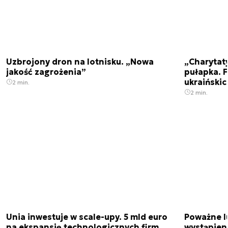
Uzbrojony dron na lotnisku. „Nowa
„Charytat
jakość zagrożenia”
pułapka. 
ukraińskic
2 min.
2 min.
Unia inwestuje w scale-upy. 5 mld euro
Poważne l
na ekspansję technologicznych firm
wystąpien