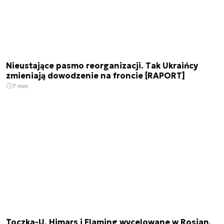
Nieustające pasmo reorganizacji. Tak Ukraińcy
zmieniają dowodzenie na froncie [RAPORT]
7 min.
Toczka-U, Himars i Flaming wycelowane w Rosjan.