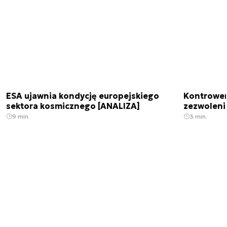
ESA ujawnia kondycję europejskiego
Kontrowers
sektora kosmicznego [ANALIZA]
zezwoleni
9 min.
3 min.