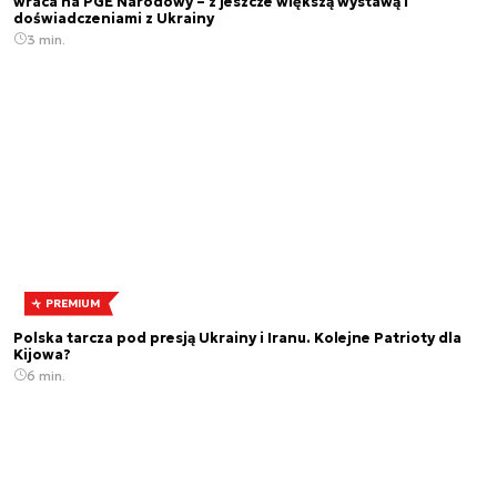
wraca na PGE Narodowy – z jeszcze większą wystawą i
doświadczeniami z Ukrainy
3 min.
PREMIUM
Polska tarcza pod presją Ukrainy i Iranu. Kolejne Patrioty dla
Kijowa?
6 min.