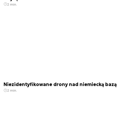
2 min.
Niezidentyfikowane drony nad niemiecką bazą
2 min.