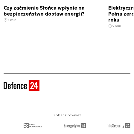
Czy zaćmienie Słońca wpłynie na
Elektrycz
bezpieczeństwo dostaw energii?
Pełna zer
roku
2 min.
5 min.
Zobacz również