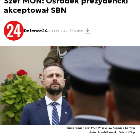
Szef MON: Ośrodek prezydencki
akceptował SBN
Defence24
30.09.2025
3 min.
Wicepremier, szef MON Władysław Kosiniak-Kamysz
Autor. Jakub Borowski, Defence24.pl