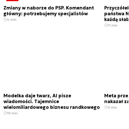
Zmiany w naborze do PSP. Komendant
Przyczółe
główny: potrzebujemy specjalistów
państwa N
każdą sła
4 min.
11 min.
Modelka daje twarz, AI pisze
Meta prze
wiadomości. Tajemnice
nakazał z
wielomiliardowego biznesu randkowego
3 min.
19 min.