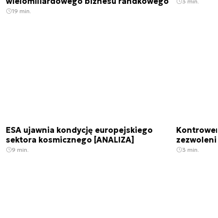
wielomiliardowego biznesu randkowego
3 min.
19 min.
ESA ujawnia kondycję europejskiego
Kontrowers
sektora kosmicznego [ANALIZA]
zezwoleni
9 min.
3 min.