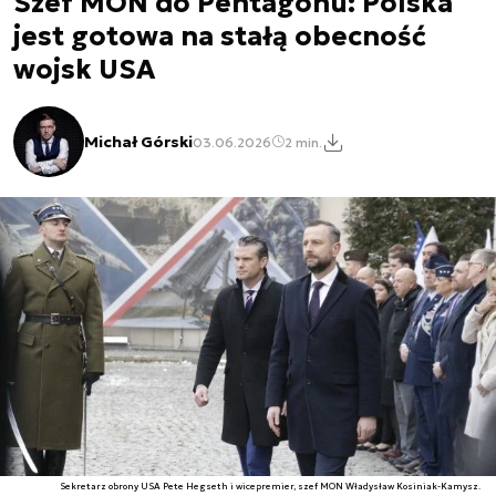
Szef MON do Pentagonu: Polska
jest gotowa na stałą obecność
wojsk USA
Michał Górski
03.06.2026
2 min.
Sekretarz obrony USA Pete Hegseth i wicepremier, szef MON Władysław Kosiniak-Kamysz.