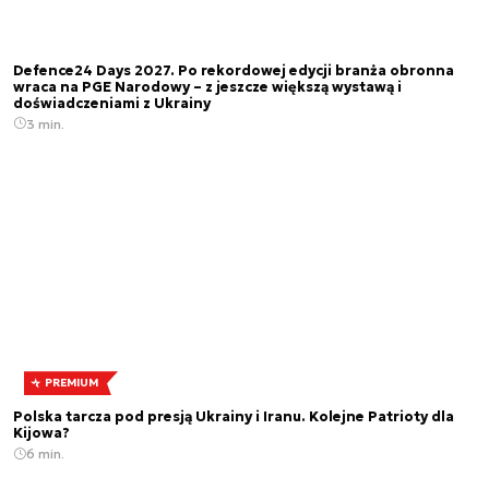
Defence24 Days 2027. Po rekordowej edycji branża obronna
wraca na PGE Narodowy – z jeszcze większą wystawą i
doświadczeniami z Ukrainy
3 min.
PREMIUM
Polska tarcza pod presją Ukrainy i Iranu. Kolejne Patrioty dla
Kijowa?
6 min.