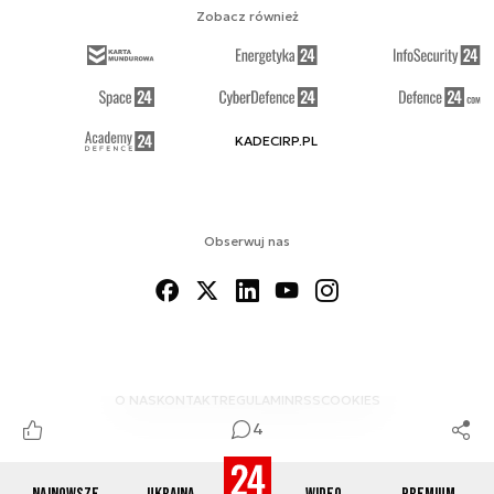
Zobacz również
KADECIRP.PL
Obserwuj nas
O NAS
KONTAKT
REGULAMIN
RSS
COOKIES
4