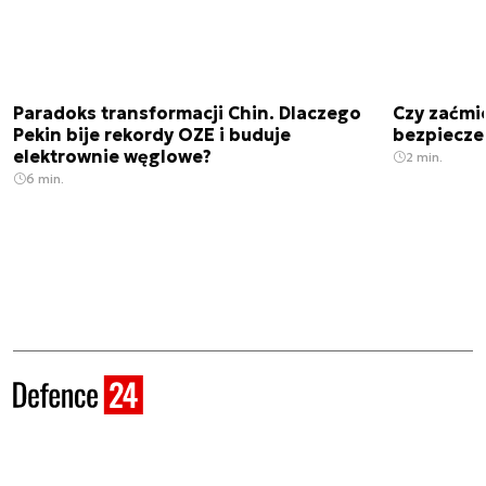
Paradoks transformacji Chin. Dlaczego
Czy zaćmi
Pekin bije rekordy OZE i buduje
bezpiecze
elektrownie węglowe?
2 min.
6 min.