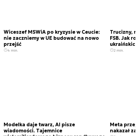
Wiceszef MSWiA po kryzysie w Ceucie:
Trucizny, 
nie zaczniemy w UE budować na nowo
FSB. Jak r
przejść
ukraiński
4 min.
2 min.
Modelka daje twarz, AI pisze
Meta prze
wiadomości. Tajemnice
nakazał z