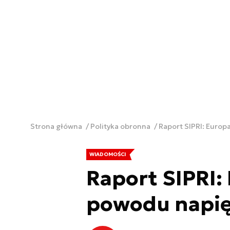
Strona główna
Polityka obronna
Raport SIPRI: Europa
WIADOMOŚCI
Raport SIPRI: 
powodu napię