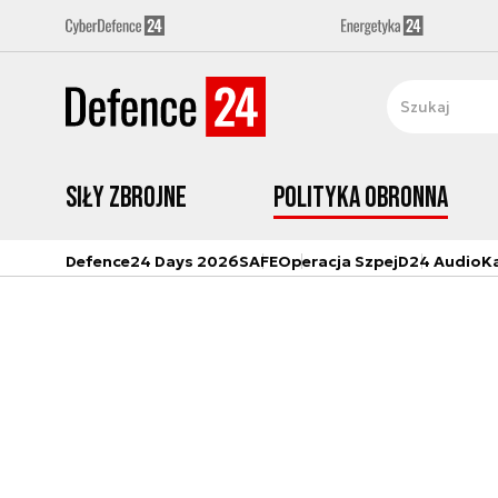
Siły zbrojne
Polityka obronna
Defence24 Days 2026
SAFE
Operacja Szpej
D24 Audio
K