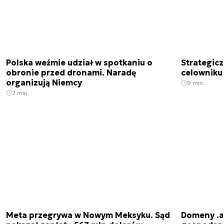
Polska weźmie udział w spotkaniu o
Strategic
obronie przed dronami. Naradę
celowniku 
organizują Niemcy
9 min.
2 min.
Meta przegrywa w Nowym Meksyku. Sąd
Domeny .ai