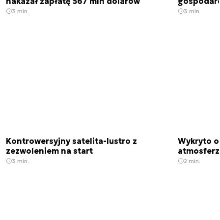
nakazał zapłatę 567 mln dolarów
gospodarek
3 min.
3 min.
Kontrowersyjny satelita-lustro z
Wykryto o
zezwoleniem na start
atmosfer
3 min.
2 min.