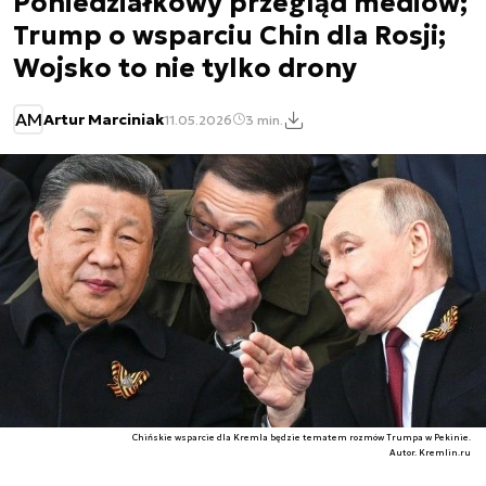
Poniedziałkowy przegląd mediów;
Trump o wsparciu Chin dla Rosji;
Wojsko to nie tylko drony
AM
Artur Marciniak
11.05.2026
3 min.
Chińskie wsparcie dla Kremla będzie tematem rozmów Trumpa w Pekinie.
Autor. Kremlin.ru