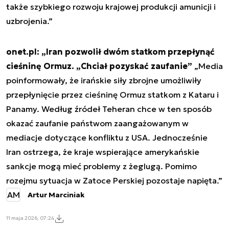
także szybkiego rozwoju krajowej produkcji amunicji i
uzbrojenia.”
onet.pl: „Iran pozwolił dwóm statkom przepłynąć
cieśninę Ormuz. „Chciał pozyskać zaufanie”
„Media
poinformowały, że irańskie siły zbrojne umożliwiły
przepłynięcie przez cieśninę Ormuz statkom z Kataru i
Panamy. Według źródeł Teheran chce w ten sposób
okazać zaufanie państwom zaangażowanym w
mediacje dotyczące konfliktu z USA. Jednocześnie
Iran ostrzega, że kraje wspierające amerykańskie
sankcje mogą mieć problemy z żeglugą. Pomimo
rozejmu sytuacja w Zatoce Perskiej pozostaje napięta.”
AM
Artur Marciniak
11 maja 2026, 07:24