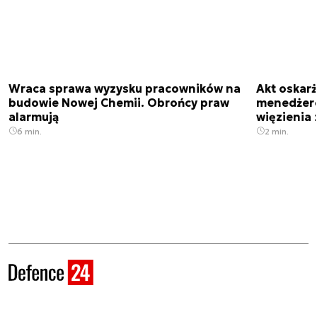
Wraca sprawa wyzysku pracowników na
Akt oskar
budowie Nowej Chemii. Obrońcy praw
menedżero
alarmują
więzienia z
6 min.
2 min.