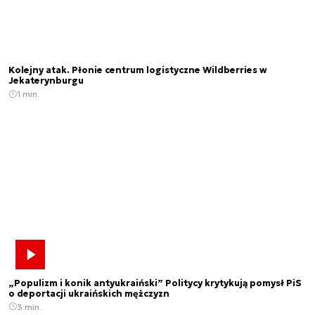
Kolejny atak. Płonie centrum logistyczne Wildberries w
Jekaterynburgu
1 min.
„Populizm i konik antyukraiński” Politycy krytykują pomysł PiS
o deportacji ukraińskich mężczyzn
3 min.