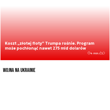
Koszt „złotej floty” Trumpa rośnie. Program
może pochłonąć nawet 275 mld dolarów
4 min.
Wojna na Ukrainie