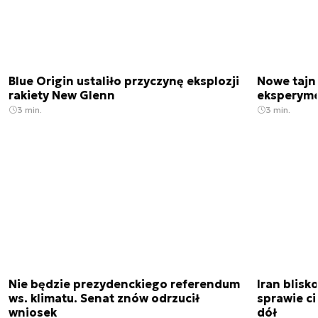
Blue Origin ustaliło przyczynę eksplozji
Nowe tajne
rakiety New Glenn
eksperyme
3 min.
3 min.
Nie będzie prezydenckiego referendum
Iran blis
ws. klimatu. Senat znów odrzucił
sprawie c
wniosek
dół