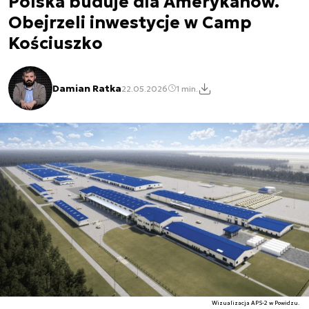
Polska buduje dla Amerykanów.
Obejrzeli inwestycje w Camp
Kościuszko
Damian Ratka
22.05.2026
1 min.
Wizualizacja APS-2 w Powidzu.