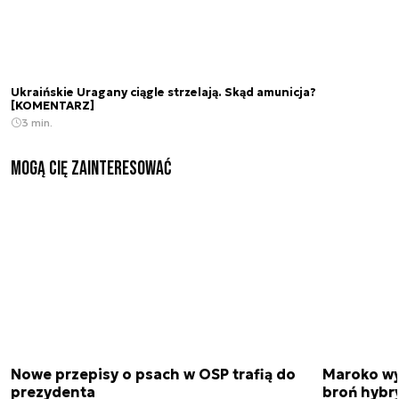
Ukraińskie Uragany ciągle strzelają. Skąd amunicja?
[KOMENTARZ]
3 min.
Mogą Cię zainteresować
Nowe przepisy o psach w OSP trafią do
Maroko wy
prezydenta
broń hybr