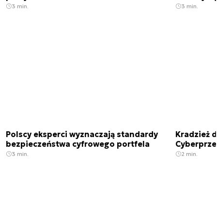
3 min.
3 min.
Polscy eksperci wyznaczają standardy
Kradzież 
bezpieczeństwa cyfrowego portfela
Cyberprze
3 min.
2 min.