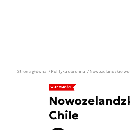
Strona główna
Polityka obronna
Nowozelandzkie woz
WIADOMOŚCI
Nowozelandzk
Chile