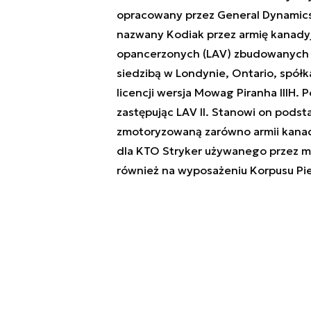
opracowany przez General Dynamics 
nazwany Kodiak przez armię kanadyjs
opancerzonych (LAV) zbudowanych 
siedzibą w Londynie, Ontario, spół
licencji wersja Mowag Piranha IIIH. 
zastępując LAV II. Stanowi on pods
zmotoryzowaną zarówno armii kanadyj
dla KTO Stryker używanego przez m.
również na wyposażeniu Korpusu Pi