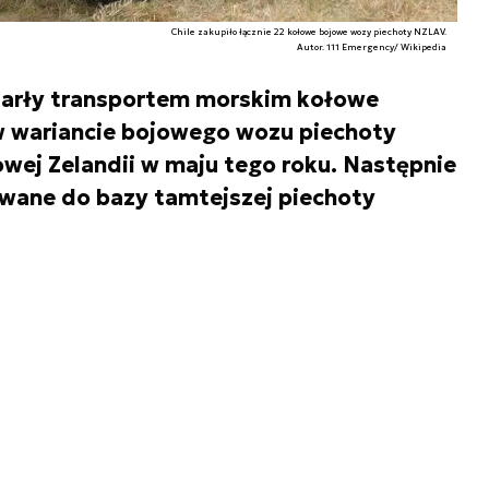
Chile zakupiło łącznie 22 kołowe bojowe wozy piechoty NZLAV.
Autor. 111 Emergency/ Wikipedia
tarły transportem morskim kołowe
w wariancie bojowego wozu piechoty
owej Zelandii w maju tego roku. Następnie
wane do bazy tamtejszej piechoty