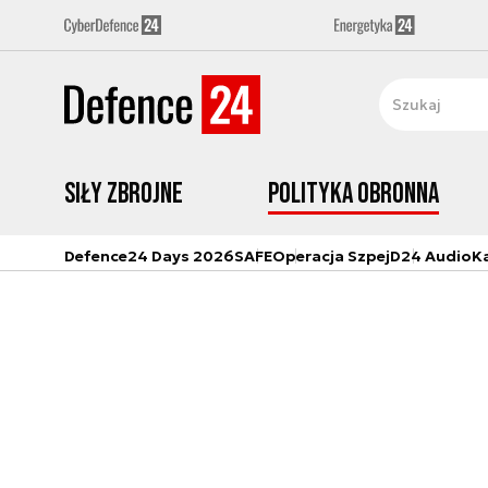
Siły zbrojne
Polityka obronna
Defence24 Days 2026
SAFE
Operacja Szpej
D24 Audio
K