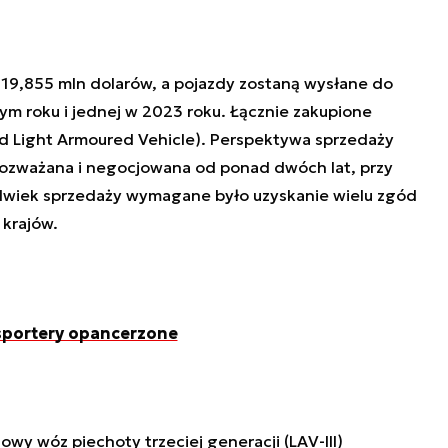
a 19,855 mln dolarów, a pojazdy zostaną wysłane do
ym roku i jednej w 2023 roku. Łącznie zakupione
d Light Armoured Vehicle). Perspektywa sprzedaży
 rozważana i negocjowana od ponad dwóch lat, przy
olwiek sprzedaży wymagane było uzyskanie wielu zgód
 krajów.
sportery opancerzone
y wóz piechoty trzeciej generacji (LAV-III)