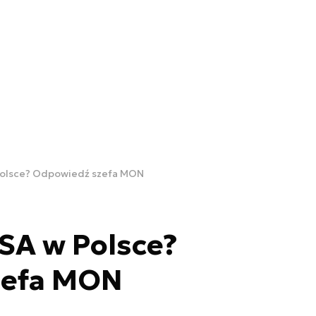
Polsce? Odpowiedź szefa MON
SA w Polsce?
zefa MON