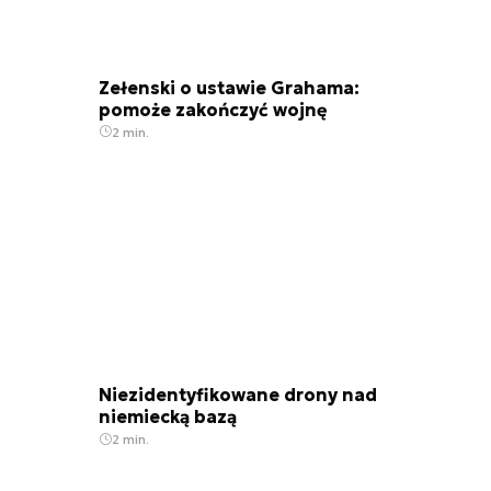
Zełenski o ustawie Grahama:
pomoże zakończyć wojnę
2 min.
Niezidentyfikowane drony nad
niemiecką bazą
2 min.