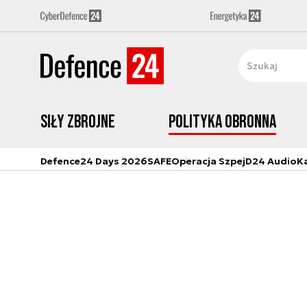
Siły zbrojne
Polityka obronna
Defence24 Days 2026
SAFE
Operacja Szpej
D24 Audio
K