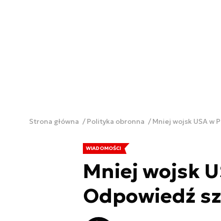
Strona główna
Polityka obronna
Mniej wojsk USA w 
WIADOMOŚCI
Mniej wojsk U
Odpowiedź s