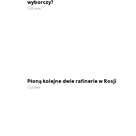
wyborczy?
6 min.
Płoną kolejne dwie rafinerie w Rosji
2 min.