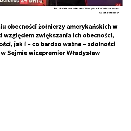
Polish defence minister Władysław Kosiniak-Kamysz
Autor. defence24
iu obecności żołnierzy amerykańskich w
d względem zwiększania ich obecności,
ci, jak i – co bardzo ważne – zdolności
ł w Sejmie wicepremier Władysław