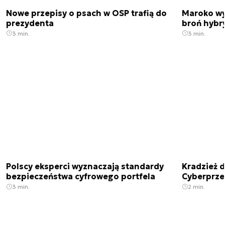
Nowe przepisy o psach w OSP trafią do
Maroko wy
prezydenta
broń hybr
3 min.
3 min.
Polscy eksperci wyznaczają standardy
Kradzież 
bezpieczeństwa cyfrowego portfela
Cyberprze
3 min.
2 min.