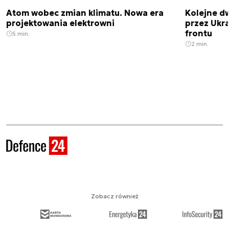
Atom wobec zmian klimatu. Nowa era
Kolejne d
projektowania elektrowni
przez Ukra
frontu
5 min.
2 min.
Zobacz również