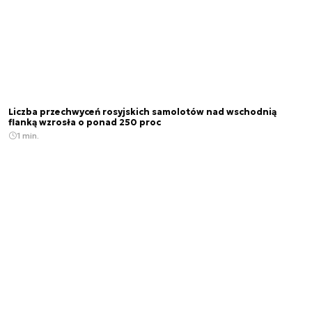
Liczba przechwyceń rosyjskich samolotów nad wschodnią
flanką wzrosła o ponad 250 proc
1 min.