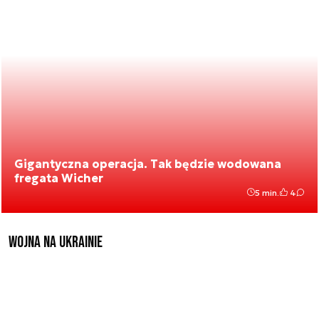
Gigantyczna operacja. Tak będzie wodowana
fregata Wicher
5 min.
4
Wojna na Ukrainie