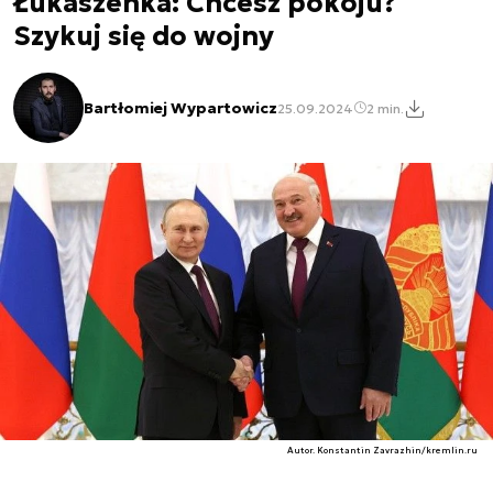
Łukaszenka: Chcesz pokoju?
Szykuj się do wojny
Bartłomiej Wypartowicz
25.09.2024
2 min.
Autor. Konstantin Zavrazhin/kremlin.ru