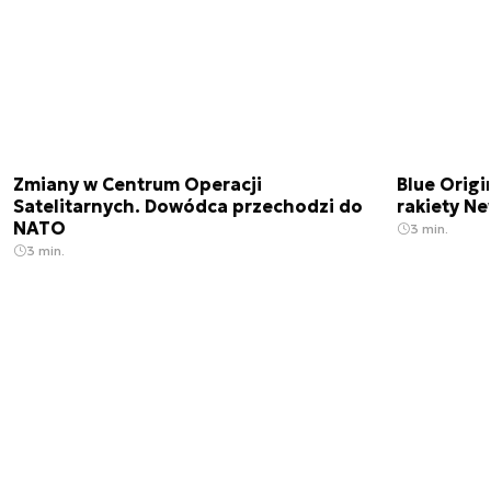
Zmiany w Centrum Operacji
Blue Origi
Satelitarnych. Dowódca przechodzi do
rakiety N
NATO
3 min.
3 min.