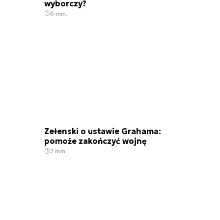
wyborczy?
6 min.
Zełenski o ustawie Grahama:
pomoże zakończyć wojnę
2 min.