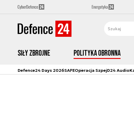
Siły zbrojne
Polityka obronna
Defence24 Days 2026
SAFE
Operacja Szpej
D24 Audio
K