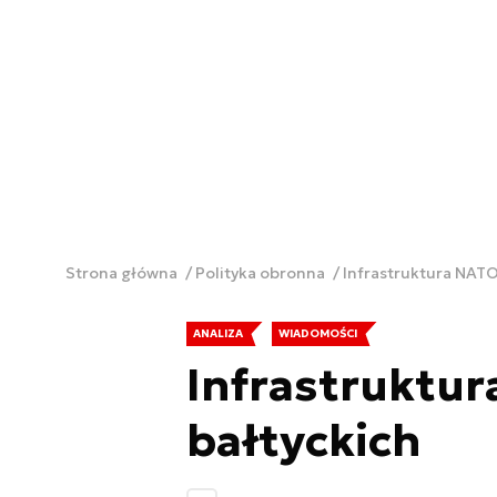
Strona główna
Polityka obronna
Infrastruktura NAT
ANALIZA
WIADOMOŚCI
Infrastruktu
bałtyckich