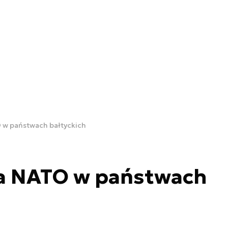
O w państwach bałtyckich
ra NATO w państwach