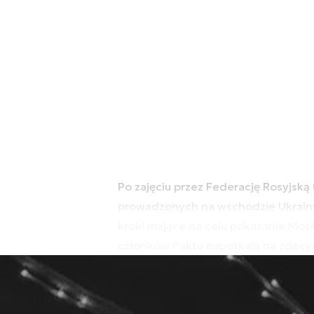
Po zajęciu przez Federację Rosyjską
prowadzonych na wschodzie Ukrain
kroki mające na celu pokazanie Mosk
członków Paktu napotkają na zdecy