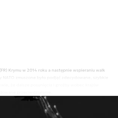
 (FR) Krymu w 2014 roku a następnie wspieraniu walk
y NATO zmuszone było podjąć zdecydowane, szybkie
wie, że dalsze posunięcia i groźby wobec krajów
dowane przeciwdziałanie.