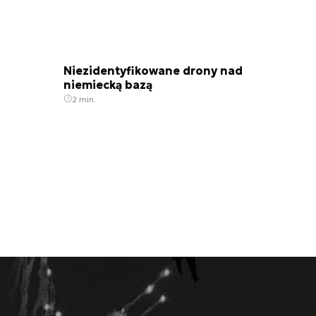
Niezidentyfikowane drony nad
niemiecką bazą
2 min.
Nieustające pasmo reorganizacji.
Tak Ukraińcy zmieniają dowodzenie
na froncie [RAPORT]
7 min.