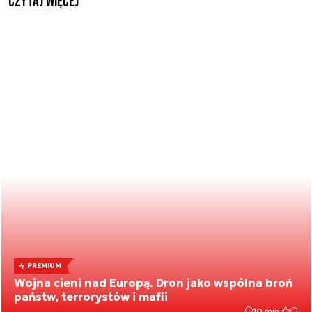
czytaj więcej
PREMIUM
Wojna cieni nad Europą. Dron jako wspólna broń
państw, terrorystów i mafii
10 min.