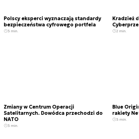
Polscy eksperci wyznaczają standardy
Kradzież 
bezpieczeństwa cyfrowego portfela
Cyberprze
3 min.
2 min.
Zmiany w Centrum Operacji
Blue Origi
Satelitarnych. Dowódca przechodzi do
rakiety N
NATO
3 min.
3 min.