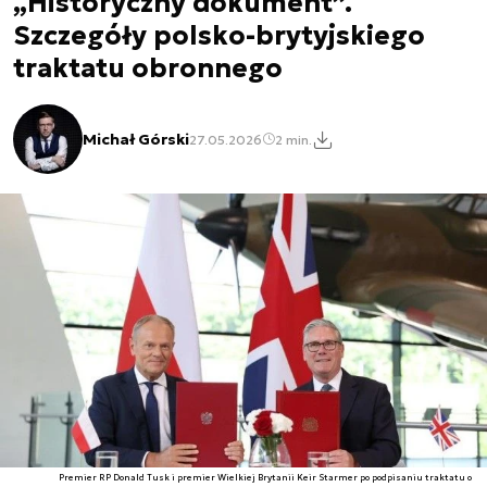
„Historyczny dokument”.
Szczegóły polsko-brytyjskiego
traktatu obronnego
Michał Górski
27.05.2026
2 min.
Premier RP Donald Tusk i premier Wielkiej Brytanii Keir Starmer po podpisaniu traktatu o