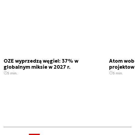
OZE wyprzedzą węgiel: 37% w
Atom wobe
globalnym miksie w 2027 r.
projektow
5 min.
5 min.