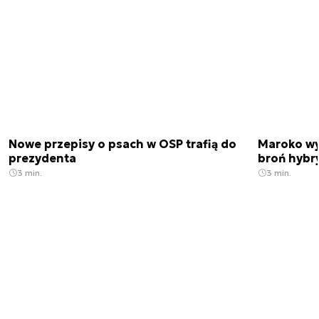
Nowe przepisy o psach w OSP trafią do
Maroko wy
prezydenta
broń hybr
3 min.
3 min.