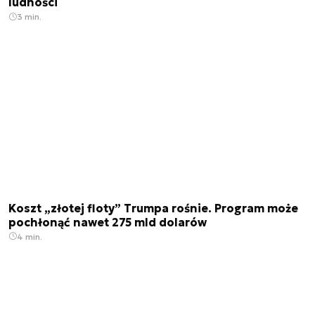
ludności
3 min.
Koszt „złotej floty” Trumpa rośnie. Program może
pochłonąć nawet 275 mld dolarów
4 min.