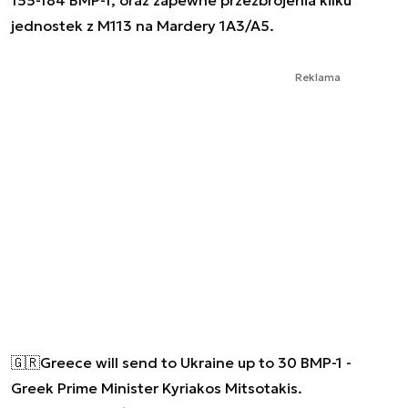
155-184 BMP-1, oraz zapewne przezbrojenia kilku
jednostek z M113 na Mardery 1A3/A5.
Reklama
🇬🇷Greece will send to Ukraine up to 30 BMP-1 -
Greek Prime Minister Kyriakos Mitsotakis.