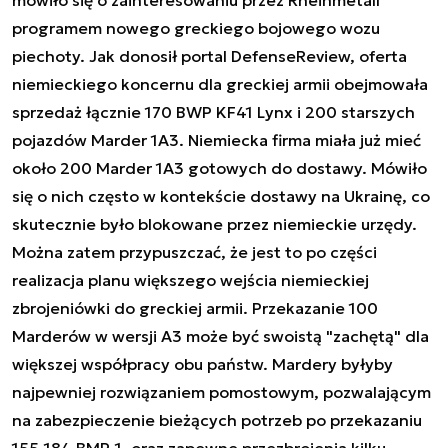
mówiło się o zainteresowaniu przez Rheinmetall
programem nowego greckiego bojowego wozu
piechoty. Jak donosił portal DefenseReview, oferta
niemieckiego koncernu dla greckiej armii obejmowała
sprzedaż łącznie 170 BWP KF41 Lynx i 200 starszych
pojazdów Marder 1A3. Niemiecka firma miała już mieć
około 200 Marder 1A3 gotowych do dostawy. Mówiło
się o nich często w kontekście dostawy na Ukrainę, co
skutecznie było blokowane przez niemieckie urzędy.
Można zatem przypuszczać, że jest to po części
realizacja planu większego wejścia niemieckiej
zbrojeniówki do greckiej armii. Przekazanie 100
Marderów w wersji A3 może być swoistą "zachętą" dla
większej współpracy obu państw. Mardery byłyby
najpewniej rozwiązaniem pomostowym, pozwalającym
na zabezpieczenie bieżących potrzeb po przekazaniu