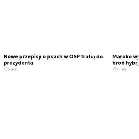
Nowe przepisy o psach w OSP trafią do
Maroko wy
prezydenta
broń hybr
3 min.
3 min.