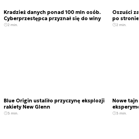
Kradzież danych ponad 100 mln osób.
Oszuści za
Cyberprzestępca przyznał się do winy
po stronie
2 min.
2 min.
Blue Origin ustaliło przyczynę eksplozji
Nowe tajne
rakiety New Glenn
eksperyme
3 min.
3 min.