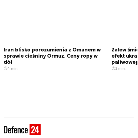
Iran blisko porozumienia z Omanem w
Zalew śmie
sprawie cieśniny Ormuz. Ceny ropy w
efekt ukra
dół
paliwowe
4 min.
2 min.