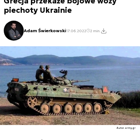
Grecja przekaże bojowe wozy
piechoty Ukrainie
Adam Świerkowski
17.06.2022
2 min.
Autor. army.gr