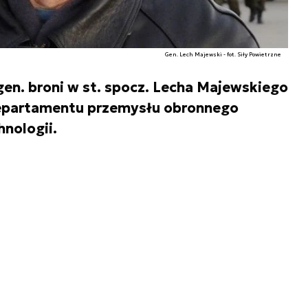
Gen. Lech Majewski - fot. Siły Powietrzne
gen. broni w st. spocz. Lecha Majewskiego
epartamentu przemysłu obronnego
nologii.