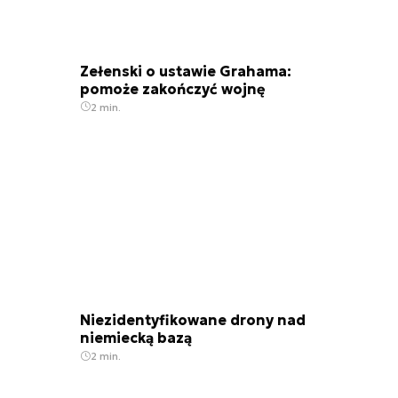
Zełenski o ustawie Grahama:
pomoże zakończyć wojnę
2 min.
Niezidentyfikowane drony nad
niemiecką bazą
2 min.