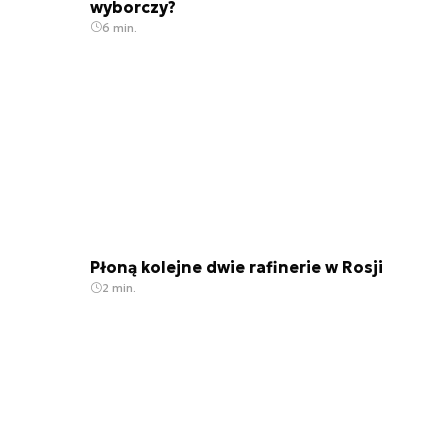
wyborczy?
6 min.
Płoną kolejne dwie rafinerie w Rosji
2 min.