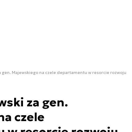
a gen. Majewskiego na czele departamentu w resorcie rozwoju
ski za gen.
a czele
 w resorcie rozwoju