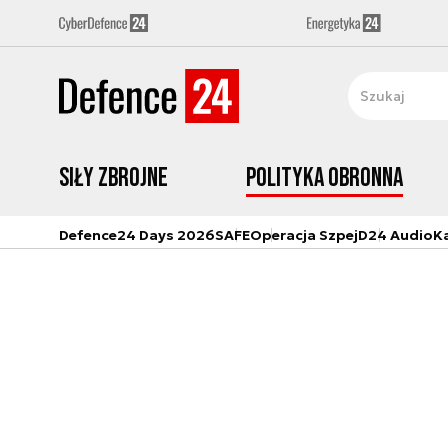
Siły zbrojne
Polityka obronna
Defence24 Days 2026
SAFE
Operacja Szpej
D24 Audio
K