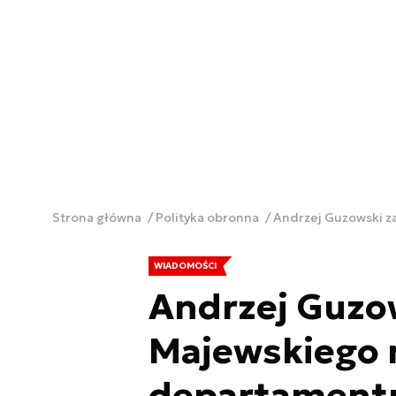
Strona główna
Polityka obronna
Andrzej Guzowski z
WIADOMOŚCI
Andrzej Guzow
Majewskiego n
departamentu