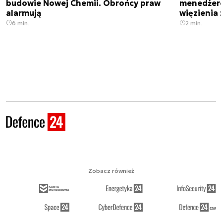
budowie Nowej Chemii. Obrońcy praw
menedżero
alarmują
więzienia z
6 min.
2 min.
Zobacz również