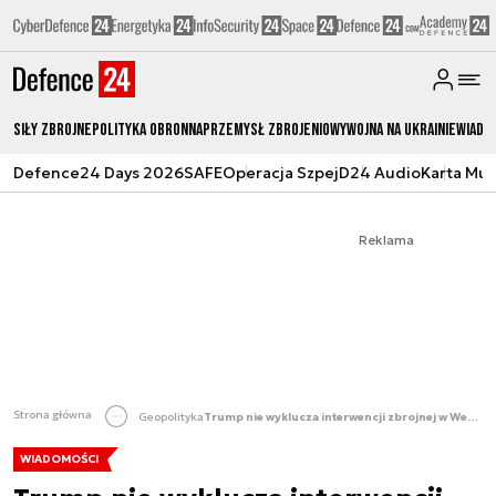
Siły zbrojne
Polityka obronna
Przemysł Zbrojeniowy
Wojna na Ukrainie
Wiado
Defence24 Days 2026
SAFE
Operacja Szpej
D24 Audio
Karta Mu
Reklama
Strona główna
Geopolityka
Trump nie wyklucza interwencji zbrojnej w Wenezueli
WIADOMOŚCI