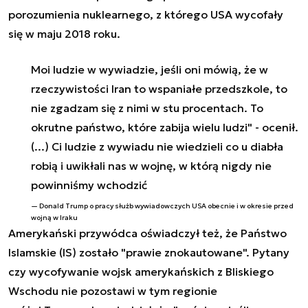
porozumienia nuklearnego, z którego USA wycofały
się w maju 2018 roku.
Moi ludzie w wywiadzie, jeśli oni mówią, że w
rzeczywistości Iran to wspaniałe przedszkole, to
nie zgadzam się z nimi w stu procentach. To
okrutne państwo, które zabija wielu ludzi" - ocenił.
(...) Ci ludzie z wywiadu nie wiedzieli co u diabła
robią i uwikłali nas w wojnę, w którą nigdy nie
powinniśmy wchodzić
Donald Trump o pracy służb wywiadowczych USA obecnie i w okresie przed
wojną w Iraku
Amerykański przywódca oświadczył też, że Państwo
Islamskie (IS) zostało "prawie znokautowane". Pytany
czy wycofywanie wojsk amerykańskich z Bliskiego
Wschodu nie pozostawi w tym regionie