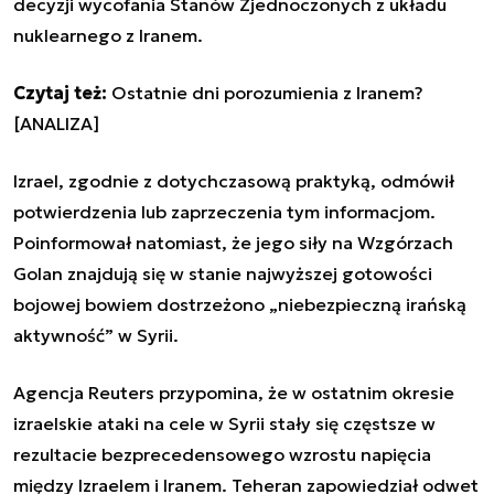
decyzji wycofania Stanów Zjednoczonych z układu
nuklearnego z Iranem.
Czytaj też:
Ostatnie dni porozumienia z Iranem?
[ANALIZA]
Izrael
, zgodnie z dotychczasową praktyką, odmówił
potwierdzenia lub zaprzeczenia tym informacjom.
Poinformował natomiast, że jego siły na Wzgórzach
Golan znajdują się w stanie najwyższej gotowości
bojowej bowiem dostrzeżono „niebezpieczną irańską
aktywność” w Syrii.
Agencja Reuters przypomina, że w ostatnim okresie
izrael
skie ataki na cele w Syrii stały się częstsze w
rezultacie bezprecedensowego wzrostu napięcia
między
Izrael
em i Iranem. Teheran zapowiedział odwet