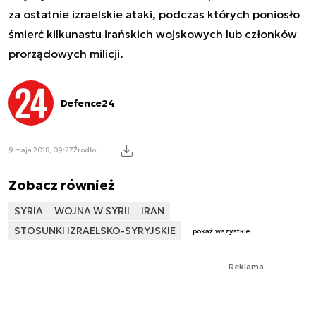
za ostatnie
izrael
skie ataki, podczas których poniosło
śmierć kilkunastu irańskich wojskowych lub członków
prorządowych milicji.
Defence24
9 maja 2018, 09:27
Źródło:
Zobacz również
SYRIA
WOJNA W SYRII
IRAN
STOSUNKI IZRAELSKO-SYRYJSKIE
pokaż wszystkie
Reklama