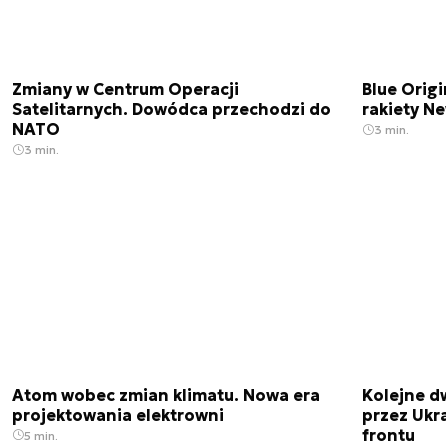
Zmiany w Centrum Operacji
Blue Origi
Satelitarnych. Dowódca przechodzi do
rakiety N
NATO
3 min.
3 min.
Atom wobec zmian klimatu. Nowa era
Kolejne d
projektowania elektrowni
przez Ukra
frontu
5 min.