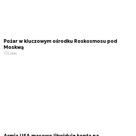
Pożar w kluczowym ośrodku Roskosmosu pod
Moskwą
2 min.
Armia USA masowo likwiduje konta na