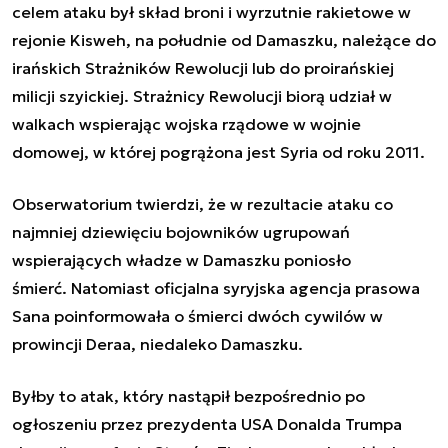
celem
ataku
był skład broni i wyrzutnie rakietowe w
rejonie Kisweh, na południe od Damaszku, należące do
irańskich Strażników Rewolucji lub do proirańskiej
milicji szyickiej. Strażnicy Rewolucji biorą udział w
walkach wspierając wojska rządowe w wojnie
domowej, w której pogrążona jest Syria od roku 2011.
Obserwatorium twierdzi, że w rezultacie
ataku
co
najmniej dziewięciu bojowników ugrupowań
wspierających władze w Damaszku poniosło
śmierć. Natomiast oficjalna syryjska agencja prasowa
Sana poinformowała o śmierci dwóch cywilów w
prowincji Deraa, niedaleko Damaszku.
Byłby to atak, który nastąpił bezpośrednio po
ogłoszeniu przez prezydenta USA Donalda Trumpa