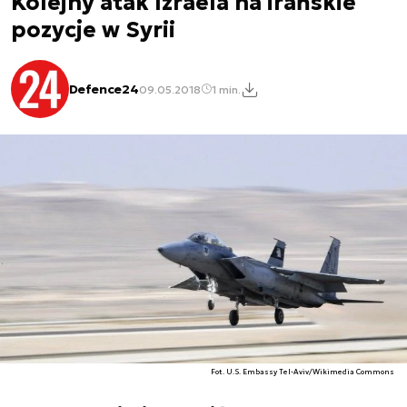
Kolejny atak Izraela na irańskie
pozycje w Syrii
Defence24
09.05.2018
1 min.
Fot. U.S. Embassy Tel-Aviv/Wikimedia Commons