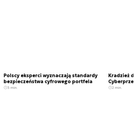
Polscy eksperci wyznaczają standardy
Kradzież 
bezpieczeństwa cyfrowego portfela
Cyberprze
3 min.
2 min.