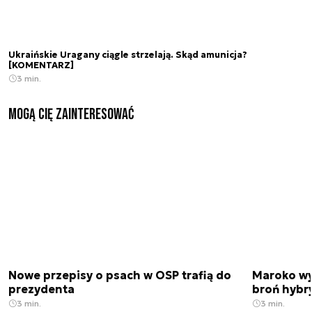
Ukraińskie Uragany ciągle strzelają. Skąd amunicja?
[KOMENTARZ]
3 min.
Mogą Cię zainteresować
Nowe przepisy o psach w OSP trafią do
Maroko wy
prezydenta
broń hybr
3 min.
3 min.