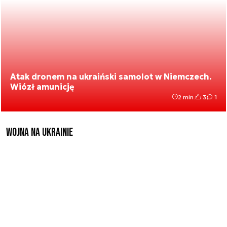
Atak dronem na ukraiński samolot w Niemczech.
Wiózł amunicję
2 min.
3
1
Wojna na Ukrainie