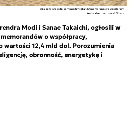
Oba państwa podpisały między sobą 120 memorandów o współpracy.
Autor. @narendramodi/X.com
arendra Modi i Sanae Takaichi, ogłosili w
0 memorandów o współpracy,
o wartości 12,4 mld dol. Porozumienia
eligencję, obronność, energetykę i