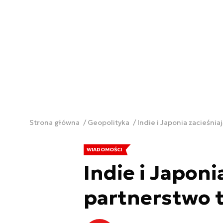
Strona główna
Geopolityka
Indie i Japonia zacieśni
WIADOMOŚCI
Indie i Japoni
partnerstwo 