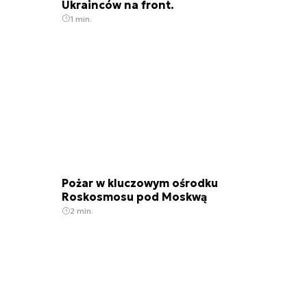
Ukrainców na front.
1 min.
Pożar w kluczowym ośrodku
Roskosmosu pod Moskwą
2 min.