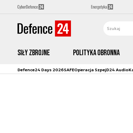
Siły zbrojne
Polityka obronna
Defence24 Days 2026
SAFE
Operacja Szpej
D24 Audio
K