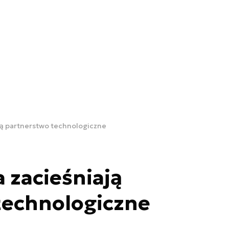
ają partnerstwo technologiczne
a zacieśniają
technologiczne