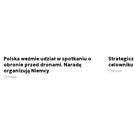
Polska weźmie udział w spotkaniu o
Strategic
obronie przed dronami. Naradę
celowniku 
organizują Niemcy
9 min.
2 min.