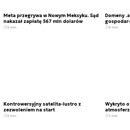
Meta przegrywa w Nowym Meksyku. Sąd
Domeny .ai
nakazał zapłatę 567 mln dolarów
gospodarek
3 min.
3 min.
Kontrowersyjny satelita-lustro z
Wykryto o
zezwoleniem na start
atmosfer
3 min.
2 min.