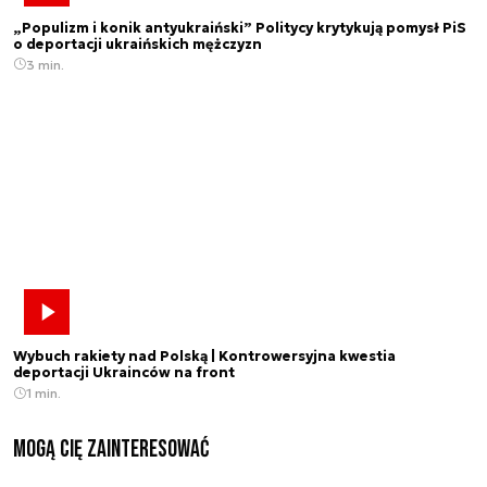
„Populizm i konik antyukraiński” Politycy krytykują pomysł PiS
o deportacji ukraińskich mężczyzn
3 min.
Wybuch rakiety nad Polską | Kontrowersyjna kwestia
deportacji Ukrainców na front
1 min.
Mogą Cię zainteresować