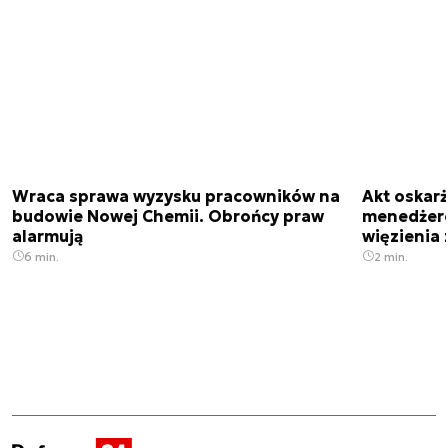
Wraca sprawa wyzysku pracowników na
Akt oskar
budowie Nowej Chemii. Obrońcy praw
menedżero
alarmują
więzienia z
6 min.
2 min.