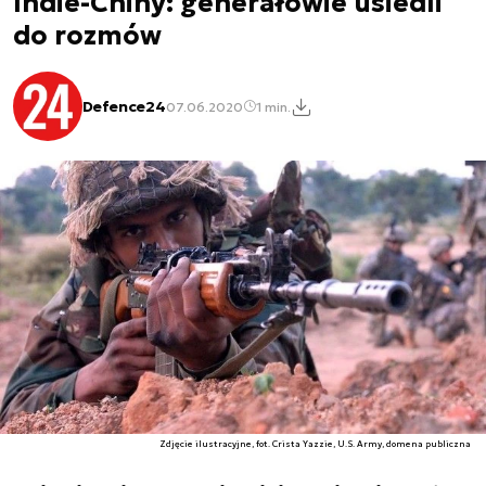
Indie-Chiny: generałowie usiedli
do rozmów
Defence24
07.06.2020
1 min.
Zdjęcie ilustracyjne, fot. Crista Yazzie, U.S. Army, domena publiczna