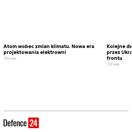
Atom wobec zmian klimatu. Nowa era
Kolejne d
projektowania elektrowni
przez Ukra
frontu
5 min.
2 min.