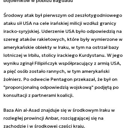
bojowników w pobliżu Bagdadu
Środowy atak był pierwszym od zeszłotygodniowego
ataku sił USA na cele irańskiej milicji wzdłuż granicy
iracko-syryjskiej. Uderzenie USA było odpowiedzią na
szereg ataków rakietowych, które były wymierzone w
amerykańskie obiekty w Iraku, w tym na ostrzał bazy
lotniczej w Irbilu, stolicy irackiego Kurdystanu. W jego
wyniku zginął Filipińczyk współpracujący z armią USA,
a pięć osób zostało rannych, w tym amerykański
żołnierz. Po odwecie Pentagon przekazał, że był on
"proporcjonalną odpowiedzią wojskową" podjętą po
konsultacji z partnerami koalicji.
Baza Ain al-Asad znajduje się w środkowym Iraku w
rozległej prowincji Anbar, rozciągającej się na
zachodzie i w środkowej części kraju.