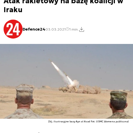
Atak rakietowy na bazę koalicji w
Iraku
Defence24
03.03.2021
1 min.
Zdj. ilustracyjne bazy Ayn al Asad Fot. USMC (domena publiczna)