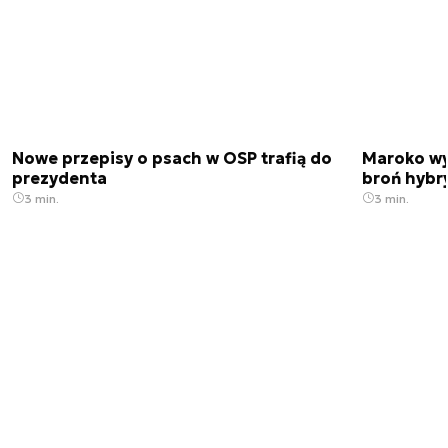
Nowe przepisy o psach w OSP trafią do
Maroko wy
prezydenta
broń hybr
3 min.
3 min.