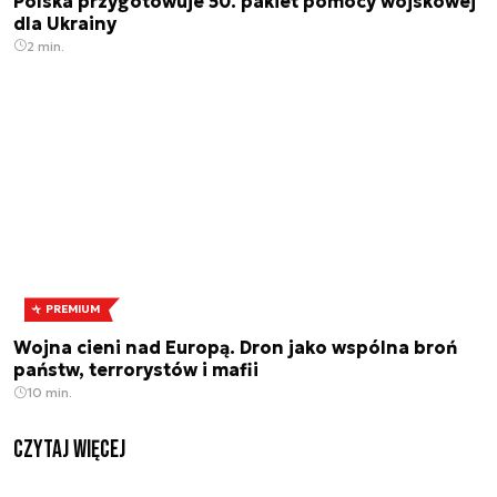
Polska przygotowuje 50. pakiet pomocy wojskowej
dla Ukrainy
2 min.
PREMIUM
Wojna cieni nad Europą. Dron jako wspólna broń
państw, terrorystów i mafii
10 min.
czytaj więcej