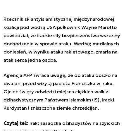
Rzecznik sił antyislamistycznej międzynarodowej
koalicji pod wodzą USA pułkownik Wayne Marotto
powiedział, że irackie siły bezpieczeństwa wszczęły
dochodzenie w sprawie ataku. Według medialnych
doniesień, w wyniku ataku rakietowego, zmarła na
atak serca jedna osoba.
Agencja AFP zwraca uwagę, że do ataku doszło na
dwa dni przed wizytą papieża Franciszka w Iraku.
Ojciec święty odwiedzi miejsca ciężkich walk z
dżihadystycznym Państwem Islamskim (IS), iracki
Kurdystan i zniszczone ziemie chrześcijan.
Czytaj też:
Irak: zasadzka dżihadystów na szyickich