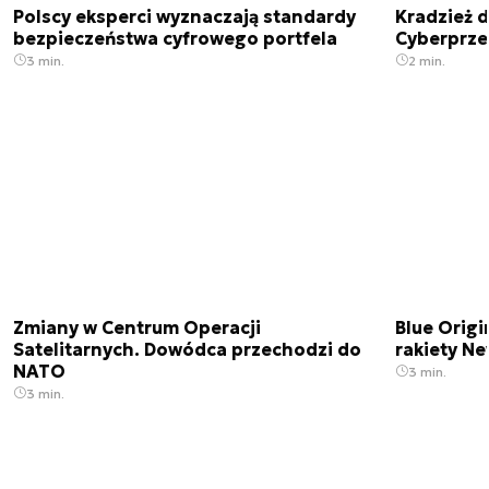
Polscy eksperci wyznaczają standardy
Kradzież 
bezpieczeństwa cyfrowego portfela
Cyberprze
3 min.
2 min.
Zmiany w Centrum Operacji
Blue Origi
Satelitarnych. Dowódca przechodzi do
rakiety N
NATO
3 min.
3 min.