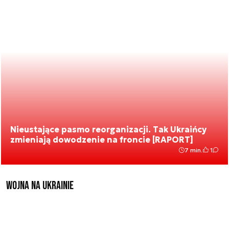
Nieustające pasmo reorganizacji. Tak Ukraińcy
zmieniają dowodzenie na froncie [RAPORT]
7 min.
1
Wojna na Ukrainie