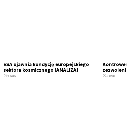
ESA ujawnia kondycję europejskiego
Kontrowers
sektora kosmicznego [ANALIZA]
zezwoleni
9 min.
3 min.