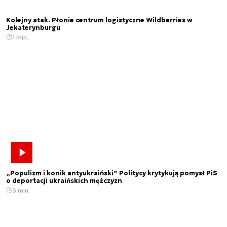
Kolejny atak. Płonie centrum logistyczne Wildberries w
Jekaterynburgu
1 min.
„Populizm i konik antyukraiński” Politycy krytykują pomysł PiS
o deportacji ukraińskich mężczyzn
3 min.