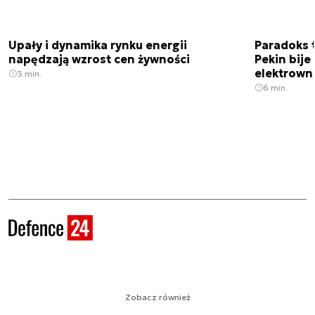
Upały i dynamika rynku energii
Paradoks 
napędzają wzrost cen żywności
Pekin bije
elektrown
3 min.
6 min.
Zobacz również