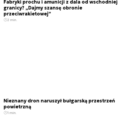
Fabryki prochu i amunicji z dala od wschodniej
granicy? „Dajmy szansę obronie
przeciwrakietowej”
2 min.
Nieznany dron naruszył bułgarską przestrzeń
powietrzną
1 min.