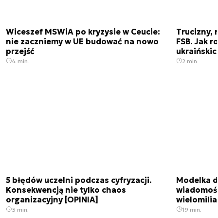
Wiceszef MSWiA po kryzysie w Ceucie:
Trucizny, 
nie zaczniemy w UE budować na nowo
FSB. Jak r
przejść
ukraiński
4 min.
2 min.
5 błędów uczelni podczas cyfryzacji.
Modelka da
Konsekwencją nie tylko chaos
wiadomośc
organizacyjny [OPINIA]
wielomili
3 min.
19 min.