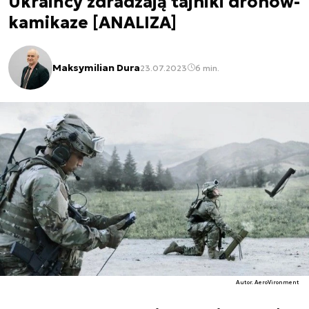
Ukraińcy zdradzają tajniki dronów-
kamikaze [ANALIZA]
Maksymilian Dura
23.07.2023
6 min.
Autor. AeroVironment