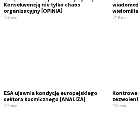
Konsekwencją nie tylko chaos
wiadomośc
organizacyjny [OPINIA]
wielomili
3 min.
19 min.
ESA ujawnia kondycję europejskiego
Kontrowers
sektora kosmicznego [ANALIZA]
zezwoleni
9 min.
3 min.