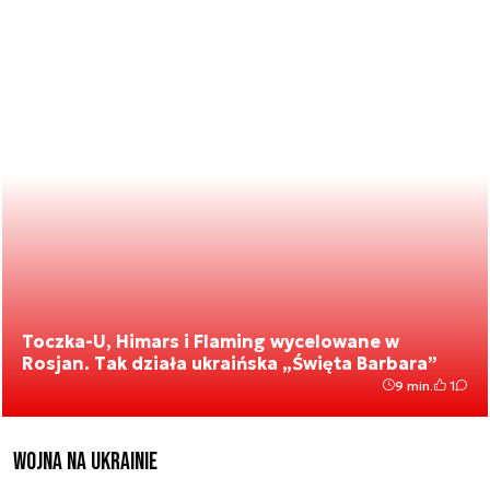
Toczka-U, Himars i Flaming wycelowane w
Rosjan. Tak działa ukraińska „Święta Barbara”
9 min.
1
Wojna na Ukrainie