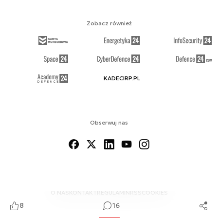
Zobacz również
KADECIRP.PL
Obserwuj nas
O NAS
KONTAKT
REGULAMIN
RSS
COOKIES
8
16