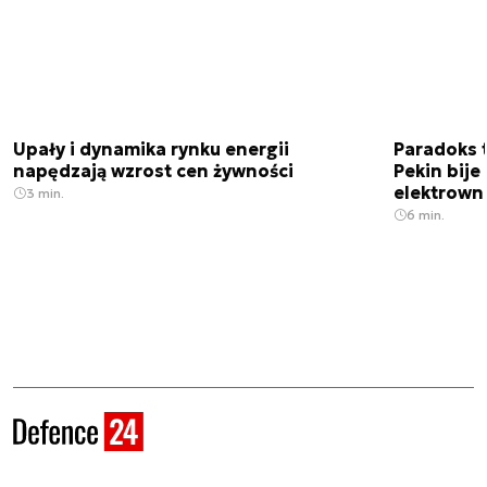
Upały i dynamika rynku energii
Paradoks 
napędzają wzrost cen żywności
Pekin bije
elektrown
3 min.
6 min.