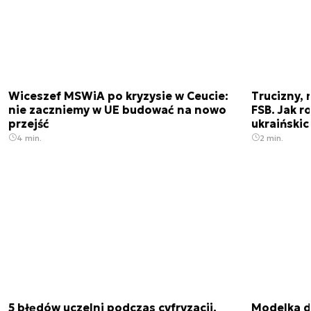
Wiceszef MSWiA po kryzysie w Ceucie:
Trucizny, 
nie zaczniemy w UE budować na nowo
FSB. Jak r
przejść
ukraiński
4 min.
2 min.
5 błędów uczelni podczas cyfryzacji.
Modelka da