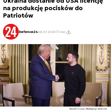
Ukraina dostanie od USA licencję
na produkcję pocisków do
Patriotów
Defence24
08.07.2026
1 min.
Donald Trump i Wołodymyr Zełenski.