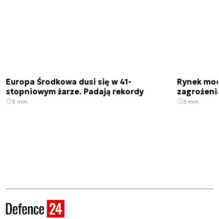
Europa Środkowa dusi się w 41-
Rynek moc
stopniowym żarze. Padają rekordy
zagrożeni
3 min.
3 min.