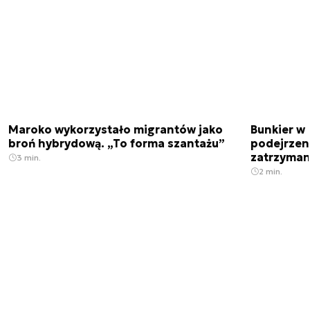
Maroko wykorzystało migrantów jako
Bunkier w 
broń hybrydową. „To forma szantażu”
podejrzen
zatrzyman
3 min.
2 min.