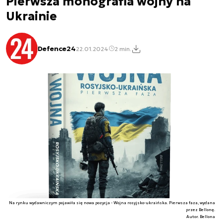
Pierwsza monografia wojny na
Ukrainie
Defence24
22.01.2024
2 min.
Na rynku wydawniczym pojawiła się nowa pozycja - Wojna rosyjsko-ukraińska. Pierwsza faza, wydana
przez Bellonę.
Autor. Bellona