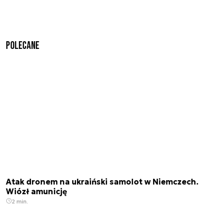
Polecane
Atak dronem na ukraiński samolot w Niemczech.
Wiózł amunicję
2 min.