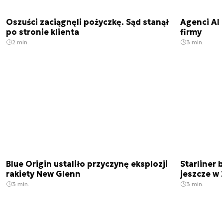
Oszuści zaciągnęli pożyczkę. Sąd stanął
Agenci AI 
po stronie klienta
firmy
2 min.
3 min.
Blue Origin ustaliło przyczynę eksplozji
Starliner 
rakiety New Glenn
jeszcze w 
3 min.
3 min.