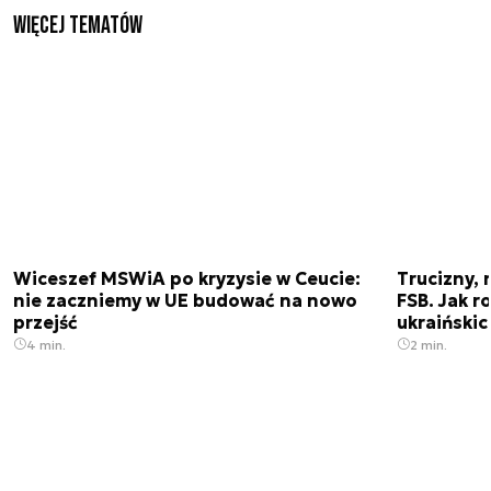
Więcej tematów
Wiceszef MSWiA po kryzysie w Ceucie:
Trucizny, 
nie zaczniemy w UE budować na nowo
FSB. Jak r
przejść
ukraiński
4 min.
2 min.