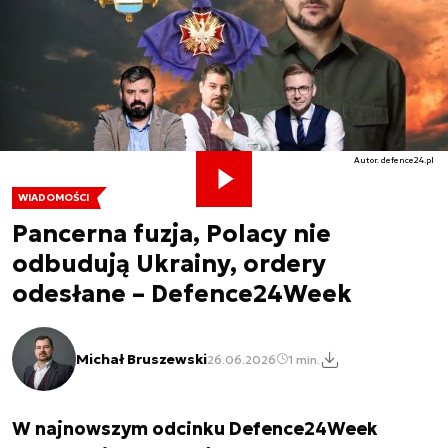
Autor. defence24.pl
WIADOMOŚCI
Pancerna fuzja, Polacy nie
odbudują Ukrainy, ordery
odesłane – Defence24Week
Michał Bruszewski
26.06.2026
1 min.
W najnowszym odcinku Defence24Week