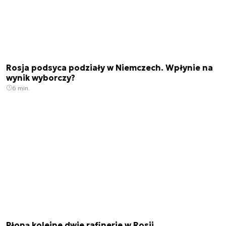
Rosja podsyca podziały w Niemczech. Wpłynie na
wynik wyborczy?
6 min.
Płoną kolejne dwie rafinerie w Rosji