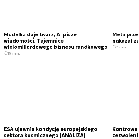
Modelka daje twarz, AI pisze
Meta prze
wiadomości. Tajemnice
nakazał z
wielomiliardowego biznesu randkowego
3 min.
19 min.
ESA ujawnia kondycję europejskiego
Kontrowers
sektora kosmicznego [ANALIZA]
zezwoleni