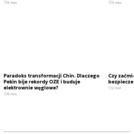
9 min.
3 min.
Paradoks transformacji Chin. Dlaczego
Czy zaćmi
Pekin bije rekordy OZE i buduje
bezpiecze
elektrownie węglowe?
2 min.
6 min.