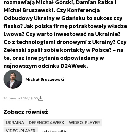
rozmawiają Michał Górski, Damian Ratka i
Michał Bruszewski. Czy Konferencja
Odbudowy Ukrainy w Gdańsku to sukces czy
fiasko? Jak polską firmę potraktowały władze
Lwowa? Czy warto inwestować na Ukrainie?
Co z technologiami dronowymi z Ukrainy? Czy
Zełenski spalił sobie kontakty w Polsce? – na
te, oraz inne pytania odpowiadamy w
najnowszym odcinku D24Week.
Michał Bruszewski
26 czerwca 2026, 19:00
Zobacz również
UKRAINA
DEFENCE24WEEK
WIDEO-PLAYER
VIDEO-PLAYER
pokaż wszystkie