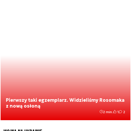
Pierwszy taki egzemplarz. Widzieliśmy Rosomaka
z nową osłoną
2 min.
1
2