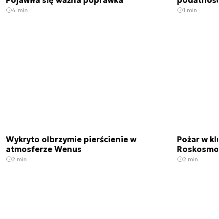
Pojawiła się ważna poprawka
podatnośc
4 min.
1 min.
Wykryto olbrzymie pierścienie w
Pożar w k
atmosferze Wenus
Roskosmo
2 min.
2 min.