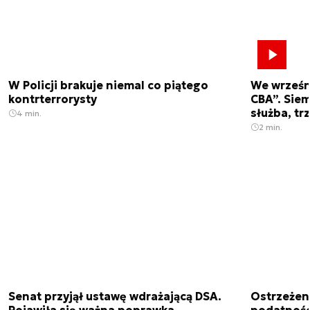
W Policji brakuje niemal co piątego
We wrześn
kontrterrorysty
CBA”. Siem
służba, tr
4 min.
2 min.
Senat przyjął ustawę wdrażającą DSA.
Ostrzeżen