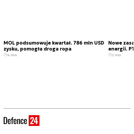
MOL podsumowuje kwartał. 786 mln USD
Nowe zas
zysku, pomogła droga ropa
energii. 
4 min.
2 min.