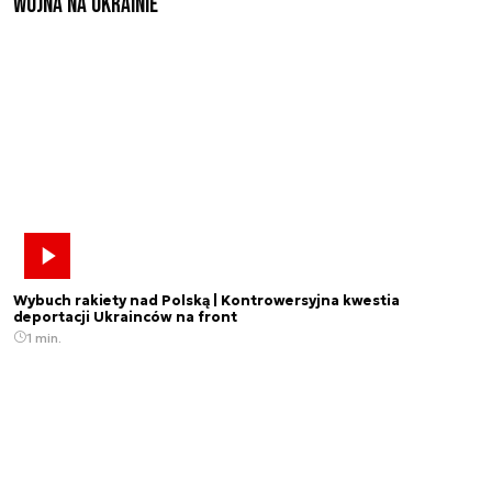
Wojna na Ukrainie
Wybuch rakiety nad Polską | Kontrowersyjna kwestia
deportacji Ukrainców na front
1 min.