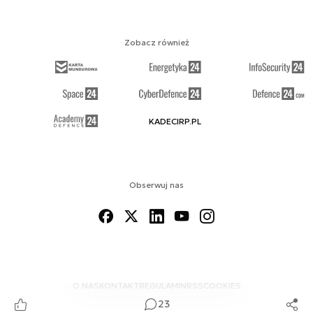
Zobacz również
KADECIRP.PL
Obserwuj nas
O NAS
KONTAKT
REGULAMIN
RSS
COOKIES
23