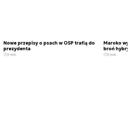
Nowe przepisy o psach w OSP trafią do
Maroko wy
prezydenta
broń hybr
3 min.
3 min.