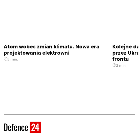
Atom wobec zmian klimatu. Nowa era
Kolejne d
projektowania elektrowni
przez Ukra
frontu
5 min.
2 min.