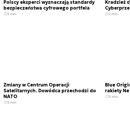
Polscy eksperci wyznaczają standardy
Kradzież 
bezpieczeństwa cyfrowego portfela
Cyberprze
3 min.
2 min.
Zmiany w Centrum Operacji
Blue Origi
Satelitarnych. Dowódca przechodzi do
rakiety N
NATO
3 min.
3 min.