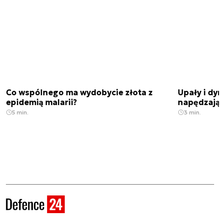
Co wspólnego ma wydobycie złota z
Upały i dy
epidemią malarii?
napędzają
5 min.
3 min.