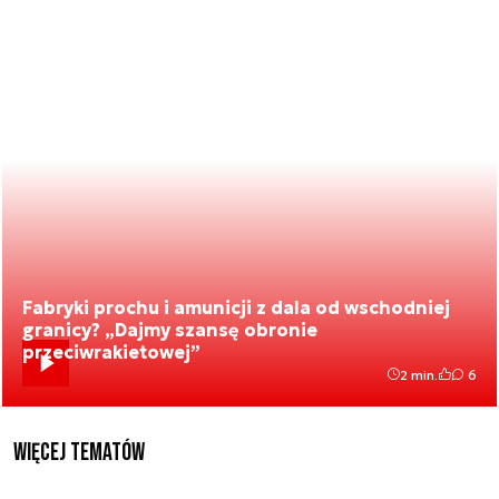
Fabryki prochu i amunicji z dala od wschodniej
granicy? „Dajmy szansę obronie
przeciwrakietowej”
2 min.
6
Więcej tematów