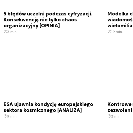
5 błędów uczelni podczas cyfryzacji.
Modelka da
Konsekwencją nie tylko chaos
wiadomośc
organizacyjny [OPINIA]
wielomili
3 min.
19 min.
ESA ujawnia kondycję europejskiego
Kontrowers
sektora kosmicznego [ANALIZA]
zezwoleni
9 min.
3 min.