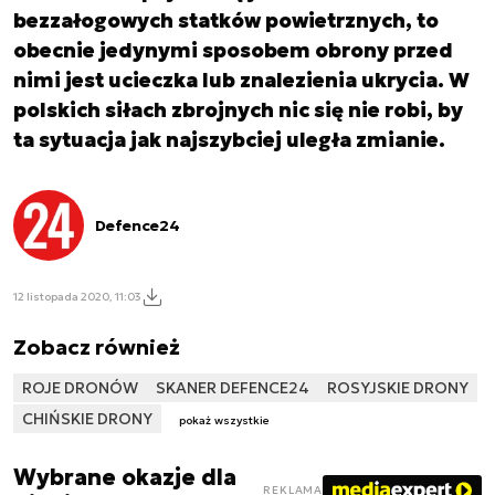
bezzałogowych statków powietrznych, to
obecnie jedynymi sposobem obrony przed
nimi jest ucieczka lub znalezienia ukrycia. W
polskich siłach zbrojnych nic się nie robi, by
ta sytuacja jak najszybciej uległa zmianie.
Defence24
12 listopada 2020, 11:03
Zobacz również
ROJE DRONÓW
SKANER DEFENCE24
ROSYJSKIE DRONY
CHIŃSKIE DRONY
pokaż wszystkie
Wybrane okazje dla
REKLAMA