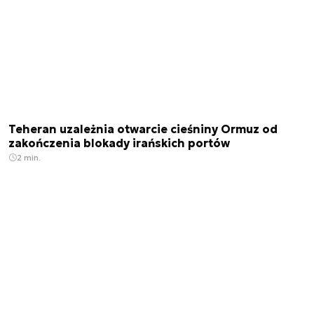
Teheran uzależnia otwarcie cieśniny Ormuz od
zakończenia blokady irańskich portów
2 min.