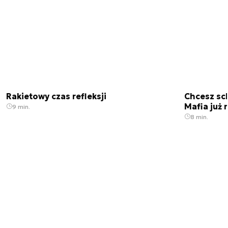
Rakietowy czas refleksji
Chcesz sc
Mafia już 
9 min.
8 min.