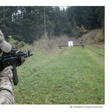
fot. karpacki.strazgraniczna.pl