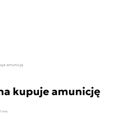
puje amunicję
na kupuje amunicję
1 min.