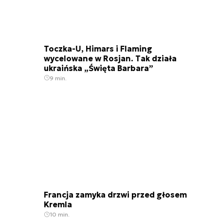
Toczka-U, Himars i Flaming
wycelowane w Rosjan. Tak działa
ukraińska „Święta Barbara”
9 min.
Francja zamyka drzwi przed głosem
Kremla
10 min.