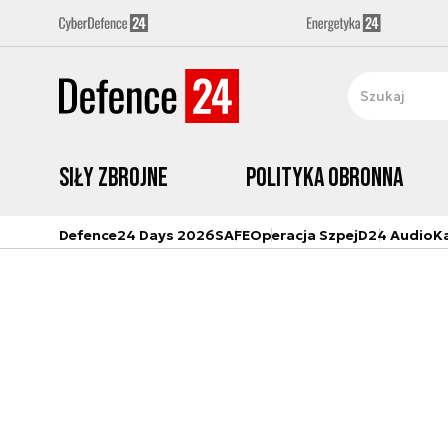
Siły zbrojne
Polityka obronna
Defence24 Days 2026
SAFE
Operacja Szpej
D24 Audio
K