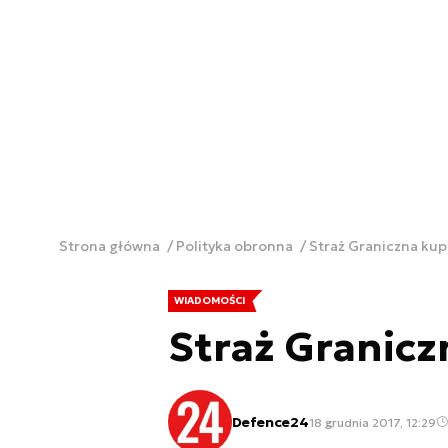
Strona główna
Polityka obronna
Straż Graniczna ku
WIADOMOŚCI
Straż Granicz
Defence24
18 grudnia 2017, 12:29