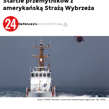
Starcie przemytników z
amerykańską Strażą Wybrzeża
Defence24
03.12.2012
1 min.
Kuter USCGC Halibut, uczestnik niedzielnych wydarzeń - fot. USCG