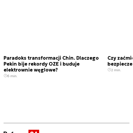
Paradoks transformacji Chin. Dlaczego
Czy zaćmi
Pekin bije rekordy OZE i buduje
bezpiecze
elektrownie węglowe?
2 min.
6 min.