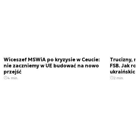
Wiceszef MSWiA po kryzysie w Ceucie:
Trucizny, 
nie zaczniemy w UE budować na nowo
FSB. Jak r
przejść
ukraiński
4 min.
2 min.