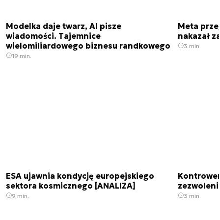
Modelka daje twarz, AI pisze
Meta prze
wiadomości. Tajemnice
nakazał z
wielomiliardowego biznesu randkowego
3 min.
19 min.
ESA ujawnia kondycję europejskiego
Kontrowers
sektora kosmicznego [ANALIZA]
zezwoleni
9 min.
3 min.