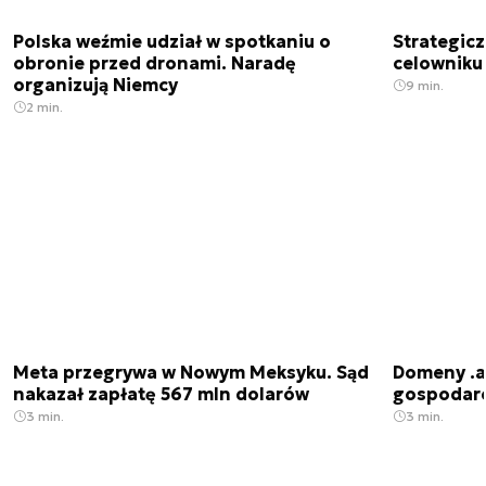
Polska weźmie udział w spotkaniu o
Strategic
obronie przed dronami. Naradę
celowniku 
organizują Niemcy
9 min.
2 min.
Meta przegrywa w Nowym Meksyku. Sąd
Domeny .ai
nakazał zapłatę 567 mln dolarów
gospodarek
3 min.
3 min.