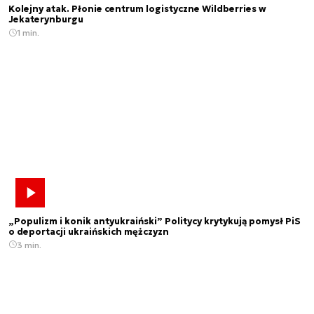
Kolejny atak. Płonie centrum logistyczne Wildberries w
Jekaterynburgu
1 min.
„Populizm i konik antyukraiński” Politycy krytykują pomysł PiS
o deportacji ukraińskich mężczyzn
3 min.