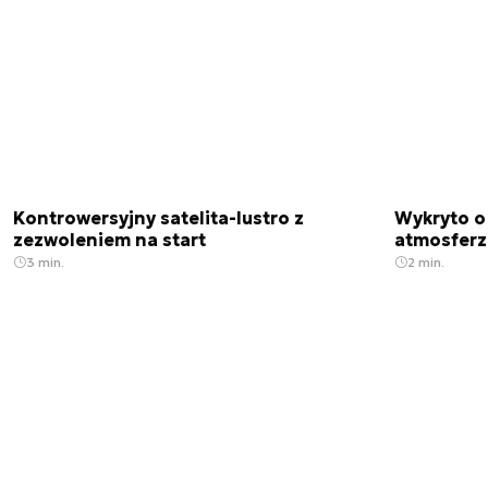
Kontrowersyjny satelita-lustro z
Wykryto o
zezwoleniem na start
atmosfer
3 min.
2 min.