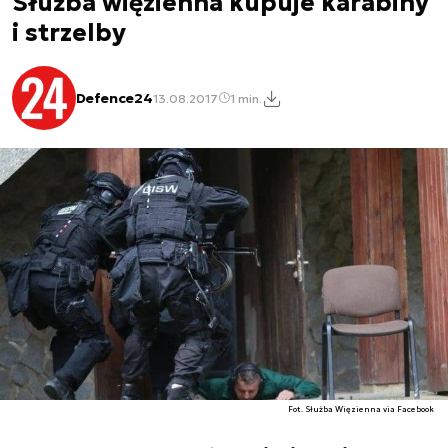
Służba więzienna kupuje karabiny
i strzelby
Defence24
13.08.2017
1 min.
Fot. Służba Więzienna via Facebook