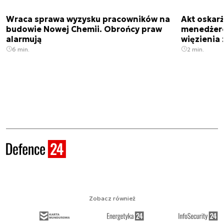
Wraca sprawa wyzysku pracowników na
Akt oskar
budowie Nowej Chemii. Obrońcy praw
menedżero
alarmują
więzienia z
6 min.
2 min.
Zobacz również