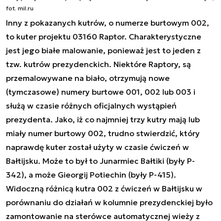
fot. mil.ru
Inny z pokazanych kutrów, o numerze burtowym 002,
to kuter projektu 03160 Raptor. Charakterystyczne
jest jego białe malowanie, ponieważ jest to jeden z
tzw. kutrów prezydenckich. Niektóre Raptory, są
przemalowywane na biało, otrzymują nowe
(tymczasowe) numery burtowe 001, 002 lub 003 i
służą w czasie różnych oficjalnych wystąpień
prezydenta. Jako, iż co najmniej trzy kutry mają lub
miały numer burtowy 002, trudno stwierdzić, który
naprawdę kuter został użyty w czasie ćwiczeń w
Bałtijsku. Może to był to Junarmiec Bałtiki (były P-
342), a może Gieorgij Potiechin (były P-415).
Widoczną różnicą kutra 002 z ćwiczeń w Bałtijsku w
porównaniu do działań w kolumnie prezydenckiej było
zamontowanie na sterówce automatycznej wieży z