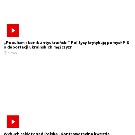
„Populizm i konik antyukraiński” Politycy krytykują pomysł PiS
o deportacji ukraińskich mężczyzn
3 min.
Wybuch rakiety nad Polską | Kontrowersyjna kwestia