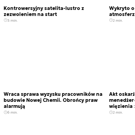
Kontrowersyjny satelita-lustro z
Wykryto o
zezwoleniem na start
atmosfer
3 min.
2 min.
Wraca sprawa wyzysku pracowników na
Akt oskar
budowie Nowej Chemii. Obrońcy praw
menedżero
alarmują
więzienia z
6 min.
2 min.