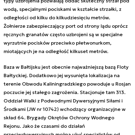
typy uzbrojenia pozwalają oddać skuteczny strzał pod
wodą, specjalnymi pociskami w kształcie strzałki, z
odległości od kilku do kilkudziesięciu metrów.
Żołnierze zabezpieczający port od strony lądu oprócz
ręcznych granatów często uzbrojeni są w specjalne
wyrzutnie pocisków przeciwko płetwonurkom,
miotających je na odległość kilkuset metrów.
Baza w Bałtijsku jest obecnie najważniejszą bazą Floty
Bałtyckiej. Dodatkowo jej wysunięta lokalizacja na
terenie Obwodu Kaliningradzkiego powoduje u Rosjan
poczucie jej stałego zagrożenia. Stacjonuje tam 313.
Oddział Walki z Podwodnymi Dywersyjnymi Siłami i
Środkami (JW nr 10742) wchodzący organizacyjne w
skład 64. Brygady Okrętów Ochrony Wodnego
Rejonu. Jako że czasami do działań
przeciwdywersyjnych można użyć specjalistów od