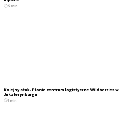
Kijowa?
6 min.
Kolejny atak. Płonie centrum logistyczne Wildberries w
Jekaterynburgu
1 min.