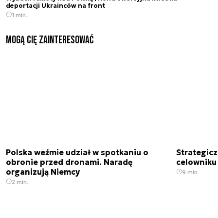
deportacji Ukrainców na front
1 min.
Mogą Cię zainteresować
Polska weźmie udział w spotkaniu o
Strategic
obronie przed dronami. Naradę
celowniku 
organizują Niemcy
9 min.
2 min.