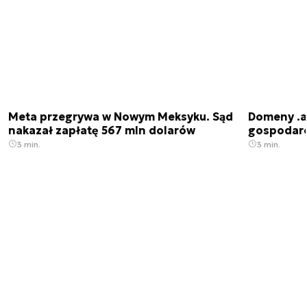
Meta przegrywa w Nowym Meksyku. Sąd
Domeny .ai
nakazał zapłatę 567 mln dolarów
gospodarek
3 min.
3 min.