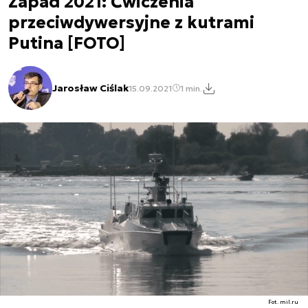
Zapad 2021: Ćwiczenia
przeciwdywersyjne z kutrami
Putina [FOTO]
Jarosław Ciślak
15.09.2021
1 min.
Fot. mil.ru