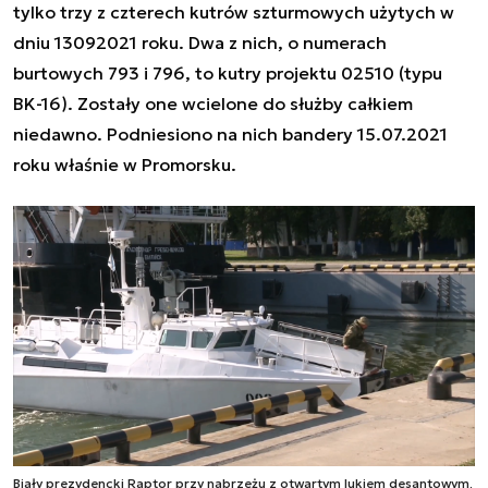
tylko trzy z czterech kutrów szturmowych użytych w
dniu 13092021 roku. Dwa z nich, o numerach
burtowych 793 i 796, to kutry projektu 02510 (typu
BK-16). Zostały one wcielone do służby całkiem
niedawno. Podniesiono na nich bandery 15.07.2021
roku właśnie w Promorsku.
Biały prezydencki Raptor przy nabrzeżu z otwartym lukiem desantowym,