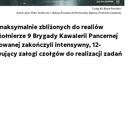
Czołg K2 Black Panther.
Autor. plut. Piotr Szafarski / Sekcja Prasowa 16 Pomorskiej Dywizji Zmechanizowanej
maksymalnie zbliżonych do realiów
żołnierze 9 Brygady Kawalerii Pancernej
wanej zakończyli intensywny, 12-
jący załogi czołgów do realizacji zadań