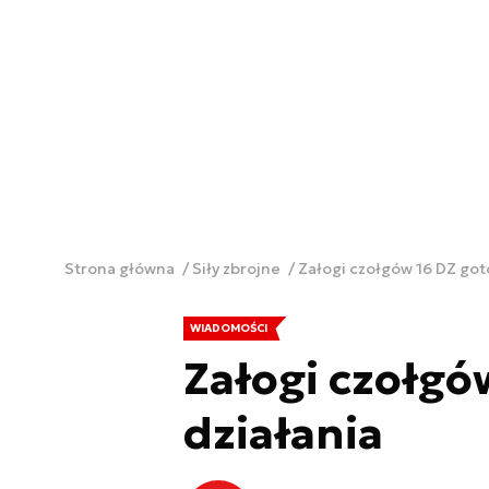
Strona główna
Siły zbrojne
Załogi czołgów 16 DZ got
WIADOMOŚCI
Załogi czołgó
działania