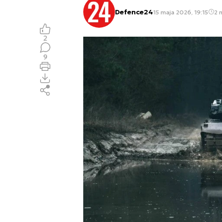
Defence24
15 maja 2026, 19:15
2 
2
9