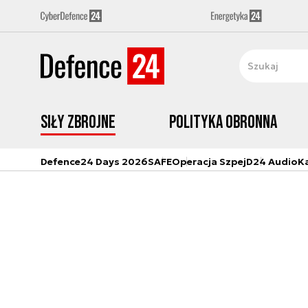
Siły zbrojne
Polityka obronna
Defence24 Days 2026
SAFE
Operacja Szpej
D24 Audio
K