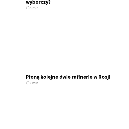
wyborczy?
6 min.
Płoną kolejne dwie rafinerie w Rosji
2 min.