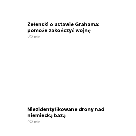
Zełenski o ustawie Grahama:
pomoże zakończyć wojnę
2 min.
Niezidentyfikowane drony nad
niemiecką bazą
2 min.