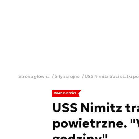
Strona główna
Siły zbrojne
USS Nimitz traci statki p
WIADOMOŚCI
USS Nimitz tra
powietrzne. "
godziny"