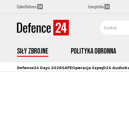
Siły zbrojne
Polityka obronna
Defence24 Days 2026
SAFE
Operacja Szpej
D24 Audio
K