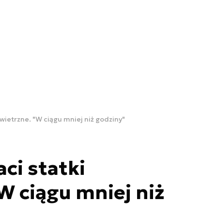
owietrzne. "W ciągu mniej niż godziny"
ci statki
W ciągu mniej niż