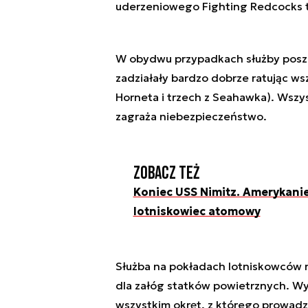
uderzeniowego Fighting Redcocks 
W obydwu przypadkach służby posz
zadziałały bardzo dobrze ratując ws
Horneta i trzech z Seahawka). Wszysc
zagraża niebezpieczeństwo.
Zobacz też
Koniec USS Nimitz. Amerykanie
lotniskowiec atomowy
Służba na pokładach lotniskowców n
dla załóg statków powietrznych. Wy
wszystkim okręt, z którego prowadz