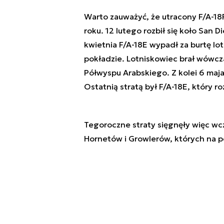
Warto zauważyć, że utracony F/A-18F
roku. 12 lutego rozbił się koło San 
kwietnia F/A-18E wypadł za burtę l
pokładzie. Lotniskowiec brał wówcz
Półwyspu Arabskiego. Z kolei 6 maja 
Ostatnią stratą był F/A-18E, który ro
Tegoroczne straty sięgnęły więc wcz
Hornetów i Growlerów, których na po