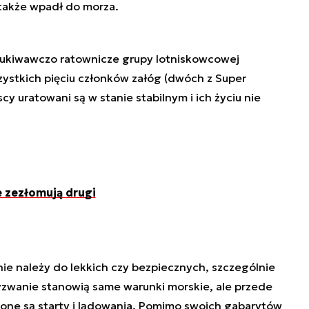
także wpadł do morza.
ukiwawczo ratownicze grupy lotniskowcowej
zystkich pięciu członków załóg (dwóch z Super
y uratowani są w stanie stabilnym i ich życiu nie
 zezłomują drugi
ie należy do lekkich czy bezpiecznych, szczególnie
zwanie stanowią same warunki morskie, ale przede
one są starty i lądowania. Pomimo swoich gabarytów