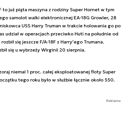
 to już piąta maszyna z rodziny Super Hornet w tym
Diego samolot walki elektronicznej EA-18G Growler, 28
otniskowca USS Harry Truman w trakcie holowania go po
as udział w operacjach przeciwko Huti na południe od
rozbił się jeszcze F/A-18F z Harry’ego Trumana.
zbił się u wybrzeży Wirginii 20 sierpnia.
oraj niemal 1 proc. całej eksploatowanej floty Super
czątku tego roku było w służbie łącznie około 550.
Reklama