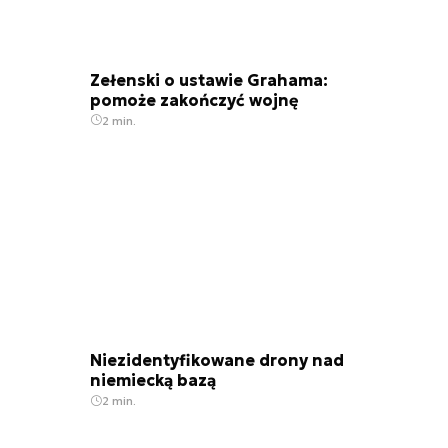
Zełenski o ustawie Grahama:
pomoże zakończyć wojnę
2 min.
Niezidentyfikowane drony nad
niemiecką bazą
2 min.