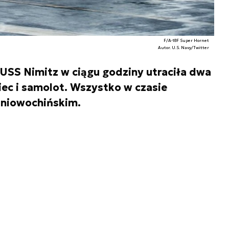
F/A-18F Super Hornet
Autor. U.S. Navy/Twitter
 USS Nimitz w ciągu godziny utraciła dwa
iec i samolot. Wszystko w czasie
dniowochińskim.