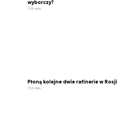
wyborczy?
6 min.
Płoną kolejne dwie rafinerie w Rosji
2 min.