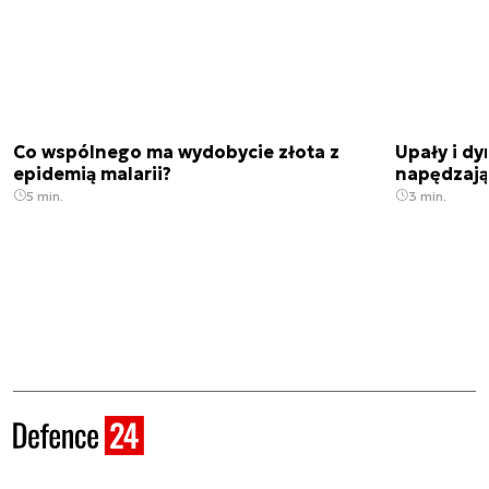
Co wspólnego ma wydobycie złota z
Upały i dy
epidemią malarii?
napędzają
5 min.
3 min.