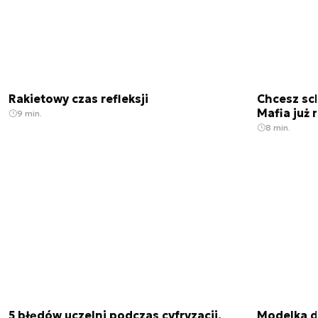
Rakietowy czas refleksji
Chcesz sc
Mafia już 
9 min.
8 min.
5 błędów uczelni podczas cyfryzacji.
Modelka da