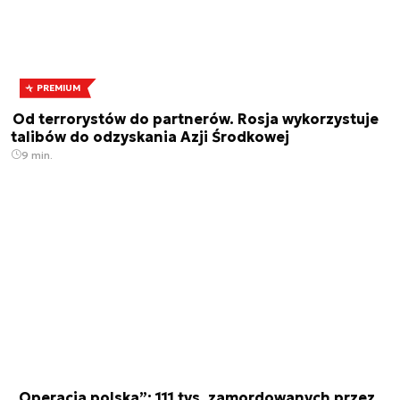
PREMIUM
Od terrorystów do partnerów. Rosja wykorzystuje
talibów do odzyskania Azji Środkowej
9 min.
„Operacja polska”: 111 tys. zamordowanych przez