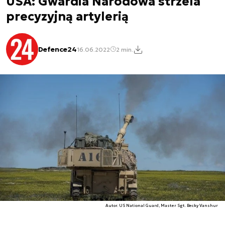
USA: Gwardia Narodowa strzela
precyzyjną artylerią
Defence24
16.06.2022
2 min.
Autor. US National Guard, Master Sgt. Becky Vanshur