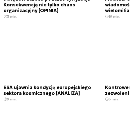
Konsekwencją nie tylko chaos
wiadomośc
organizacyjny [OPINIA]
wielomili
3 min.
19 min.
ESA ujawnia kondycję europejskiego
Kontrowers
sektora kosmicznego [ANALIZA]
zezwoleni
9 min.
3 min.