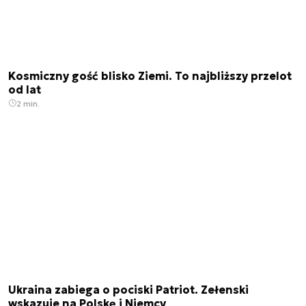
Kosmiczny gość blisko Ziemi. To najbliższy przelot
od lat
2 min.
Ukraina zabiega o pociski Patriot. Zełenski
wskazuje na Polskę i Niemcy