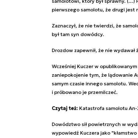
samolotowi, który był sprawny. (...)
pierwszego samolotu, że drugi jest n
Zaznaczył, że nie twierdzi, że samo
był tam syn dowódcy.
Drozdow zapewnił, że nie wydawał ż
Wcześniej Kuczer w opublikowanym 
zaniepokojenie tym, że lądowanie 
samym czasie innego samolotu. Wedł
i próbowano je przemilczeć.
Czytaj też:
Katastrofa samolotu An-
Dowództwo sił powietrznych w wyda
wypowiedź Kuczera jako "kłamstwo i