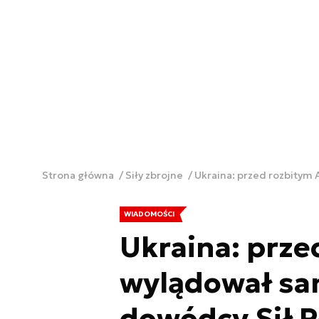
Strona główna
Siły zbrojne
Ukraina: przed rozbitym
WIADOMOŚCI
Ukraina: prze
wylądował sa
dowódcy Sił 