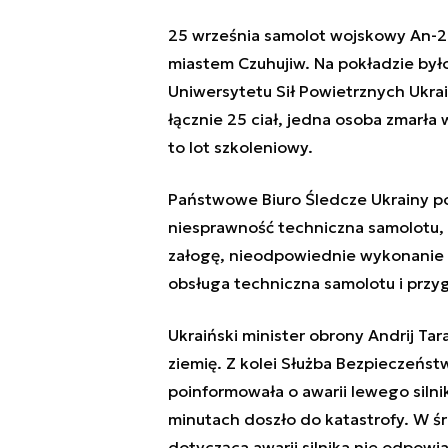
25 września samolot wojskowy An-26
miastem Czuhujiw. Na pokładzie by
Uniwersytetu Sił Powietrznych Ukrai
łącznie 25 ciał, jedna osoba zmarła w
to lot szkoleniowy.
Państwowe Biuro Śledcze Ukrainy po
niesprawność techniczna samolotu
załogę, nieodpowiednie wykonanie
obsługa techniczna samolotu i przy
Ukraiński minister obrony Andrij Ta
ziemię. Z kolei Służba Bezpieczeńst
poinformowała o awarii lewego silni
minutach doszło do katastrofy. W ś
dotycząca awarii silnika nie odpowi