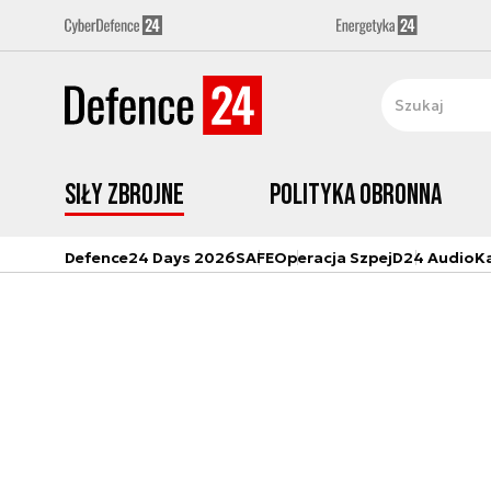
Siły zbrojne
Polityka obronna
Defence24 Days 2026
SAFE
Operacja Szpej
D24 Audio
K