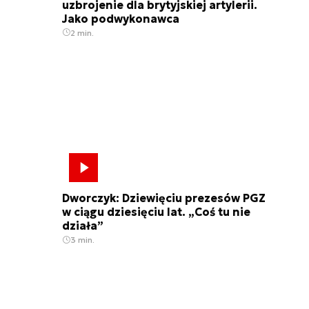
uzbrojenie dla brytyjskiej artylerii.
Jako podwykonawca
2 min.
Dworczyk: Dziewięciu prezesów PGZ
w ciągu dziesięciu lat. „Coś tu nie
działa”
3 min.