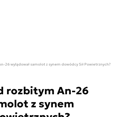
 An-26 wylądował samolot z synem dowódcy Sił Powietrznych?
d rozbitym An-26
molot z synem
Powietrznych?