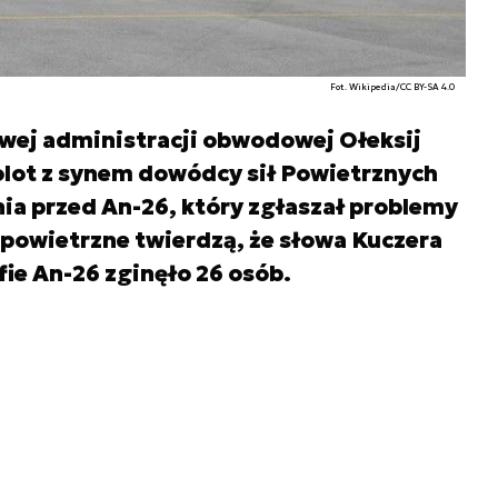
Fot. Wikipedia/CC BY-SA 4.0
wej administracji obwodowej Ołeksij
olot z synem dowódcy sił Powietrznych
ia przed An-26, który zgłaszał problemy
y powietrzne twierdzą, że słowa Kuczera
fie An-26 zginęło 26 osób.