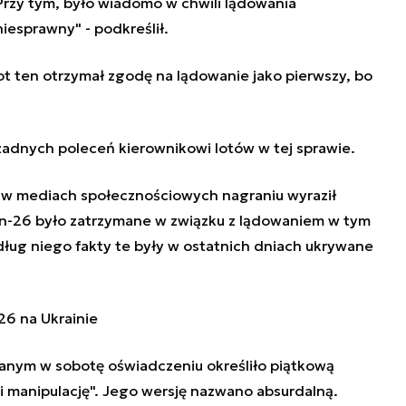
 Przy tym, było wiadomo w chwili lądowania
iesprawny" - podkreślił.
lot ten otrzymał zgodę na lądowanie jako pierwszy, bo
adnych poleceń kierownikowi lotów w tej sprawie.
w mediach społecznościowych nagraniu wyraził
An-26 było zatrzymane w związku z lądowaniem w tym
ug niego fakty te były w ostatnich dniach ukrywane
26 na Ukrainie
nym w sobotę oświadczeniu określiło piątkową
 manipulację". Jego wersję nazwano absurdalną.