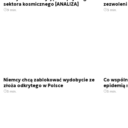
sektora kosmicznego [ANALIZA]
zezwoleni
9 min.
3 min.
Niemcy chcą zablokować wydobycie ze
Co wspóln
złoża odkrytego w Polsce
epidemią m
5 min.
5 min.