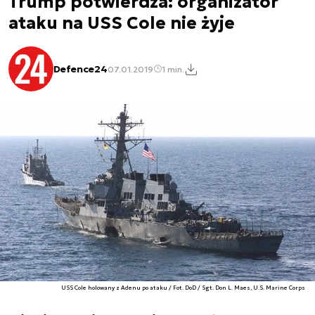
Trump potwierdza: organizator
ataku na USS Cole nie żyje
Defence24
07.01.2019
1 min.
USS Cole holowany z Adenu po ataku / Fot. DoD / Sgt. Don L. Maes, U.S. Marine Corps