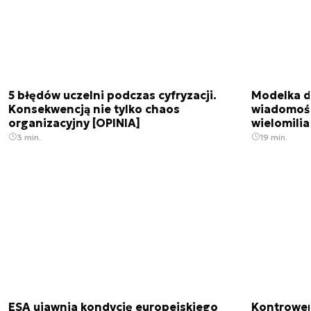
5 błędów uczelni podczas cyfryzacji.
Modelka da
Konsekwencją nie tylko chaos
wiadomośc
organizacyjny [OPINIA]
wielomili
3 min.
19 min.
ESA ujawnia kondycję europejskiego
Kontrowers