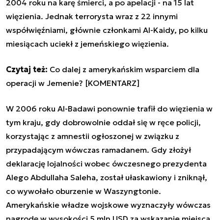
2004 roku na karę śmierci, a po apelacji - na 15 lat
więzienia. Jednak terrorysta wraz z 22 innymi
współwięźniami, głównie członkami Al-Kaidy, po kilku
miesiącach uciekł z jemeńskiego więzienia.
Czytaj też:
Co dalej z amerykańskim wsparciem dla
operacji w Jemenie? [KOMENTARZ]
W 2006 roku Al-Badawi ponownie trafił do więzienia w
tym kraju, gdy dobrowolnie oddał się w ręce policji,
korzystając z amnestii ogłoszonej w związku z
przypadającym wówczas ramadanem. Gdy złożył
deklarację lojalności wobec ówczesnego prezydenta
Alego Abdullaha Saleha, został ułaskawiony i zniknął,
co wywołało oburzenie w Waszyngtonie.
Amerykańskie władze wojskowe wyznaczyły wówczas
nagrodę w wysokości 5 mln USD za wskazanie miejsca