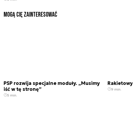
Mogą Cię zainteresować
PSP rozwija specjalne moduły. „Musimy
Rakietowy 
iść w tę stronę”
9 min.
5 min.