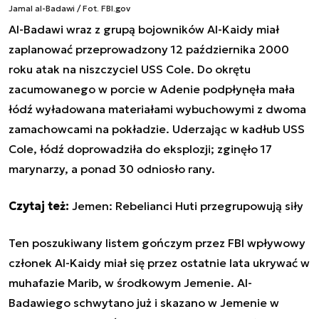
Jamal al-Badawi / Fot. FBI.gov
Al-Badawi wraz z grupą bojowników Al-Kaidy miał
zaplanować przeprowadzony 12 października 2000
roku atak na niszczyciel USS Cole. Do okrętu
zacumowanego w porcie w Adenie podpłynęła mała
łódź wyładowana materiałami wybuchowymi z dwoma
zamachowcami na pokładzie. Uderzając w kadłub USS
Cole, łódź doprowadziła do eksplozji; zginęło 17
marynarzy, a ponad 30 odniosło rany.
Czytaj też:
Jemen: Rebelianci Huti przegrupowują siły
Ten poszukiwany listem gończym przez FBI wpływowy
członek Al-Kaidy miał się przez ostatnie lata ukrywać w
muhafazie Marib, w środkowym Jemenie. Al-
Badawiego schwytano już i skazano w Jemenie w