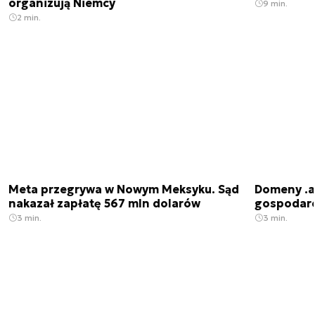
organizują Niemcy
9 min.
2 min.
Meta przegrywa w Nowym Meksyku. Sąd
Domeny .ai
nakazał zapłatę 567 mln dolarów
gospodarek
3 min.
3 min.