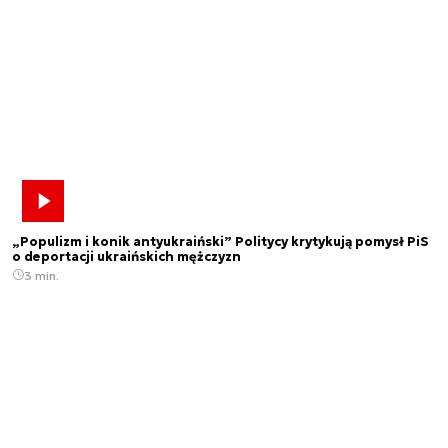
„Populizm i konik antyukraiński” Politycy krytykują pomysł PiS
o deportacji ukraińskich mężczyzn
3 min.