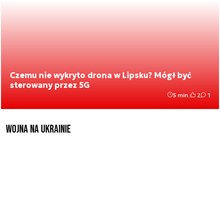
Czemu nie wykryto drona w Lipsku? Mógł być
sterowany przez 5G
5 min.
2
1
Wojna na Ukrainie