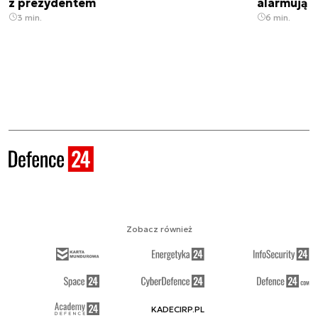
z prezydentem
alarmują
3 min.
6 min.
Zobacz również
KADECIRP.PL