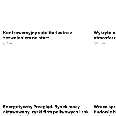
Kontrowersyjny satelita-lustro z
Wykryto o
zezwoleniem na start
atmosfer
3 min.
2 min.
Energetyczny Przegląd. Rynek mocy
Wraca spr
aktywowany, zyski firm paliwowych i rok
budowie N