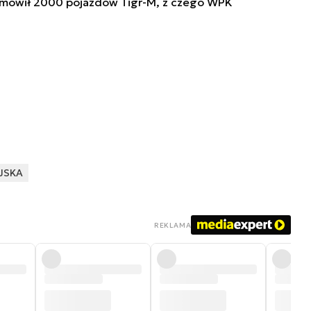
 zamówił 2000 pojazdów Tigr-M, z czego WPK
JSKA
REKLAMA