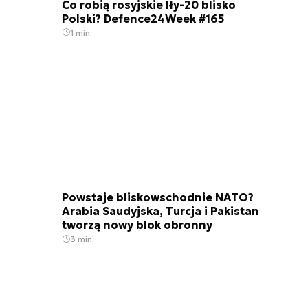
Co robią rosyjskie Iły-20 blisko
Polski? Defence24Week #165
1 min.
Powstaje bliskowschodnie NATO?
Arabia Saudyjska, Turcja i Pakistan
tworzą nowy blok obronny
3 min.