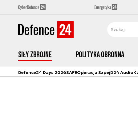
Siły zbrojne
Polityka obronna
Defence24 Days 2026
SAFE
Operacja Szpej
D24 Audio
K