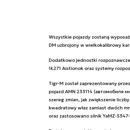
Wszystkie pojazdy zostaną wyposaż
DM uzbrojony w wielkokalibrowy ka
Dodatkowo jednostki rozpoznawcze
1Ł271 Aistionok oraz systemy rozpo
Tigr-M został zaprezentowany prze
pojazd AMN 233114 (автомобиля м
szereg zmian, jak zwiększenie liczb
kwadratowy właz zamiast dwóch mnie
oraz zastosowano silnik YaMZ-5347-