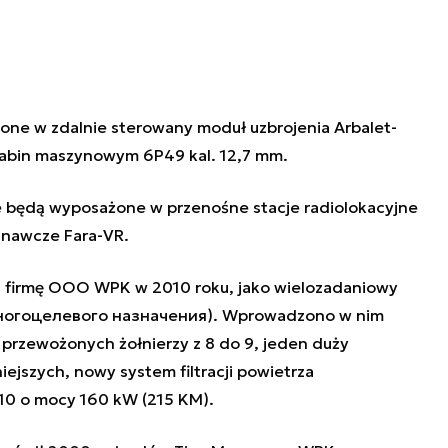
one w zdalnie sterowany moduł uzbrojenia Arbalet-
rabin maszynowym 6P49 kal. 12,7 mm.
 będą wyposażone w przenośne stacje radiolokacyjne
znawcze Fara-VR.
z firmę OOO WPK w 2010 roku, jako wielozadaniowy
ногоцелевого назначения). Wprowadzono w nim
y przewożonych żołnierzy z 8 do 9, jeden duży
jszych, nowy system filtracji powietrza
10 o mocy 160 kW (215 KM).