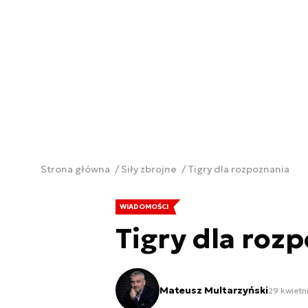
Strona główna
Siły zbrojne
Tigry dla rozpoznania
WIADOMOŚCI
Tigry dla roz
Mateusz Multarzyński
29 kwietn