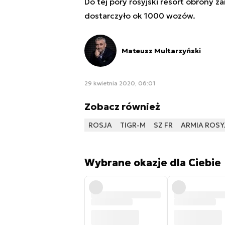
Do tej pory rosyjski resort obrony
dostarczyło ok 1000 wozów.
Mateusz Multarzyński
29 kwietnia 2020, 06:01
Zobacz również
ROSJA
TIGR-M
SZ FR
ARMIA ROSY
Wybrane okazje dla Ciebie