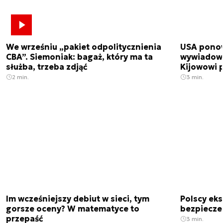
We wrześniu „pakiet odpolitycznienia
USA ponow
CBA”. Siemoniak: bagaż, który ma ta
wywiadowc
służba, trzeba zdjąć
Kijowowi 
2 min.
3 min.
Im wcześniejszy debiut w sieci, tym
Polscy ek
gorsze oceny? W matematyce to
bezpiecze
przepaść
3 min.