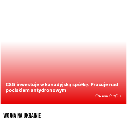
CSG inwestuje w kanadyjską spółkę. Pracuje nad
pociskiem antydronowym
4 min.
2
2
Wojna na Ukrainie