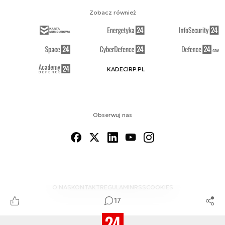
Zobacz również
KADECIRP.PL
Obserwuj nas
O NAS
KONTAKT
REGULAMIN
RSS
COOKIES
17