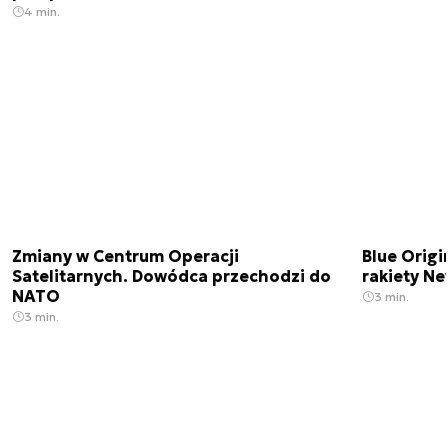
4 min.
Zmiany w Centrum Operacji
Blue Origi
Satelitarnych. Dowódca przechodzi do
rakiety N
NATO
3 min.
3 min.