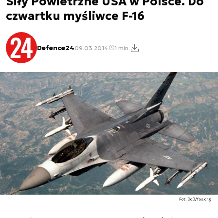
Siły Powietrzne USA w Polsce. Do
czwartku myśliwce F-16
Defence24
09.03.2014
1 min.
Fot: DoD/fas.org