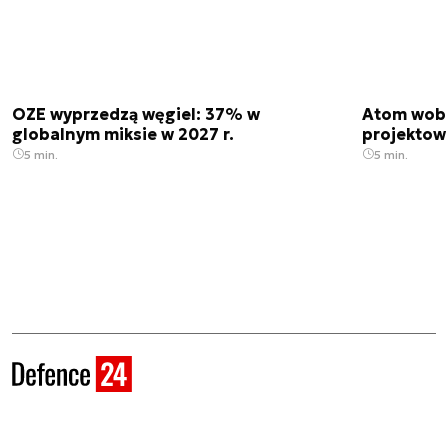
OZE wyprzedzą węgiel: 37% w
Atom wobe
globalnym miksie w 2027 r.
projektow
5 min.
5 min.